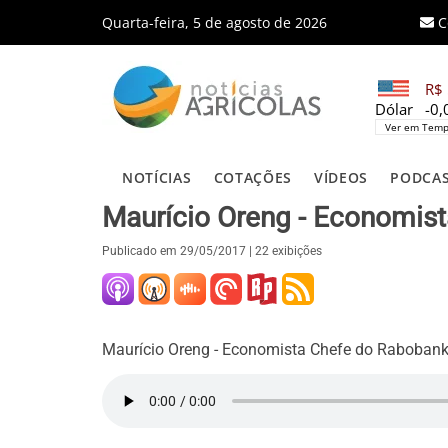
Quarta-feira, 5 de agosto de 2026
C
R$ 
Dólar
-0
Ver em Temp
NOTÍCIAS
COTAÇÕES
VÍDEOS
PODCA
Maurício Oreng - Economis
Publicado em
29/05/2017
| 22 exibições
Maurício Oreng - Economista Chefe do Raboban