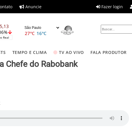
ontato
Anuncie
Fazer login
5,13
,06%
27°C
16°C
o Real
STS
TEMPO E CLIMA
TV AO VIVO
FALA PRODUTOR
ta Chefe do Rabobank
k