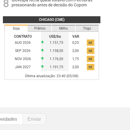
Ibovespa fecha quase estável com Petrobras
pressionando antes de decisão do Copom
CHICAGO (CME)
Soja
Prêmio
Milho
Trigo
CONTRATO
US$/bu
VAR
AUG 2026
1.151,75
0,25
SEP 2026
1.158,50
2,00
NOV 2026
1.176,50
1,75
JAN 2027
1.191,75
2,00
Última atualização: 23:40 (05/08)