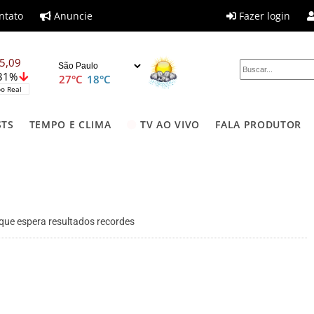
ntato
Anuncie
Fazer login
5,09
,31%
27°C
18°C
o Real
STS
TEMPO E CLIMA
TV AO VIVO
FALA PRODUTOR
 que espera resultados recordes