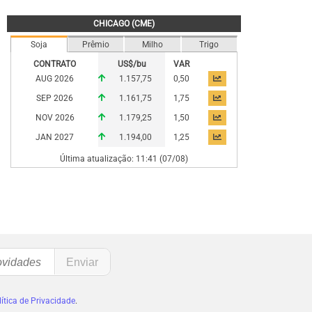
CHICAGO (CME)
Soja
Prêmio
Milho
Trigo
CONTRATO
US$/bu
VAR
AUG 2026
1.157,75
0,50
SEP 2026
1.161,75
1,75
NOV 2026
1.179,25
1,50
JAN 2027
1.194,00
1,25
Última atualização: 11:41 (07/08)
ítica de Privacidade
.