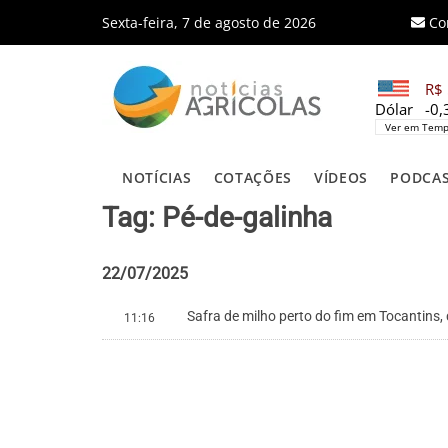
Sexta-feira, 7 de agosto de 2026
Co
R$ 
Dólar
-0
Ver em Temp
NOTÍCIAS
COTAÇÕES
VÍDEOS
PODCA
Tag: Pé-de-galinha
22/07/2025
Safra de milho perto do fim em Tocantins,
11:16