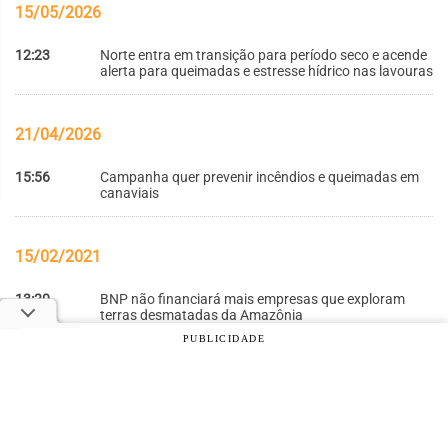
15/05/2026
12:23
Norte entra em transição para período seco e acende
alerta para queimadas e estresse hídrico nas lavouras
21/04/2026
15:56
Campanha quer prevenir incêndios e queimadas em
canaviais
15/02/2021
13:20
BNP não financiará mais empresas que exploram
terras desmatadas da Amazônia
PUBLICIDADE
© 2026 Notícias Agrícolas. Todos os direitos reservados.