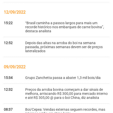
12/09/2022
15:22
“Brasil caminha a passos largos para mais um
recorde histórico nos embarques de carne bovina”,
destaca analista
12:52
Depois das altas na arroba do boi na semana
passada, próximas semanas devem ser de preços
lateralizados
09/09/2022
15:34
Grupo Zanchetta passa a abater 1,3 mil bois/dia
12:32
Preços da arroba bovina começam a dar sinais de
melhora, arriscando R$ 300,00 para mercado interno
e até R$ 305,00 @ para o boi China, diz analista
08:37
Boi/Cepea: Vendas externas seguem recordes, mas