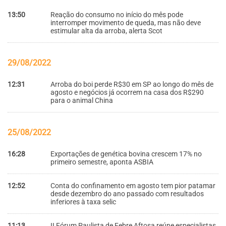
13:50
Reação do consumo no início do mês pode
interromper movimento de queda, mas não deve
estimular alta da arroba, alerta Scot
29/08/2022
12:31
Arroba do boi perde R$30 em SP ao longo do mês de
agosto e negócios já ocorrem na casa dos R$290
para o animal China
25/08/2022
16:28
Exportações de genética bovina crescem 17% no
primeiro semestre, aponta ASBIA
12:52
Conta do confinamento em agosto tem pior patamar
desde dezembro do ano passado com resultados
inferiores à taxa selic
11:13
II Fórum Paulista de Febre Aftosa reúne especialistas