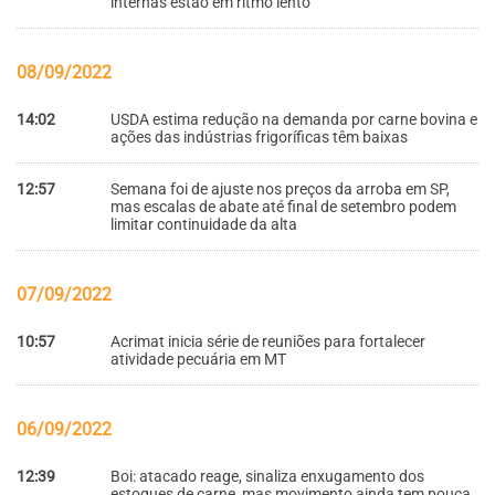
internas estão em ritmo lento
08/09/2022
14:02
USDA estima redução na demanda por carne bovina e
ações das indústrias frigoríficas têm baixas
12:57
Semana foi de ajuste nos preços da arroba em SP,
mas escalas de abate até final de setembro podem
limitar continuidade da alta
07/09/2022
10:57
Acrimat inicia série de reuniões para fortalecer
atividade pecuária em MT
06/09/2022
12:39
Boi: atacado reage, sinaliza enxugamento dos
estoques de carne, mas movimento ainda tem pouca