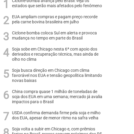
Ciclone-bomba avança pelo Brasil: veja os
estados que serão mais afetados pelo fenômeno
EUA ampliam compras e pagam preço recorde
pela carne bovina brasileira em julho
Ciclone-bomba coloca Sul em alerta e provoca
mudança no tempo em parte do Brasil
Soja sobe em Chicago nesta 6ª com apoio dos
derivados e recuperação técnica, mas ainda de
olho no clima
Soja busca direção em Chicago com clima
favorável nos EUA e tensão geopolítica limitando
novas baixas
China compra quase 1 milhão de toneladas de
soja dos EUA em uma semana; mercado já avalia
impactos para o Brasil
USDA confirma demanda firme pela soja e milho
dos EUA, apesar de menor ritmo na safra velha
Soja volta a subir em Chicago e, com prêmios