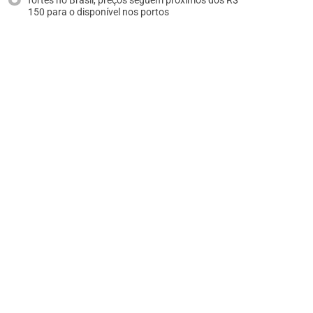
fortes no Brasil, preços seguem próximos dos R$
150 para o disponível nos portos