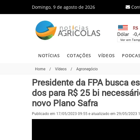
Domingo, 9 de agosto de 2026
Con
R$ 
Dólar
-0
Ver em Temp
NOTÍCIAS
COTAÇÕES
VÍDEOS
PODCA
Home
/
Vídeos
/
Agronegócio
Presidente da FPA busca es
dos para R$ 25 bi necessári
novo Plano Safra
Publicado em 17/05/2023 09:55 e atualizado em 29/05/2023 