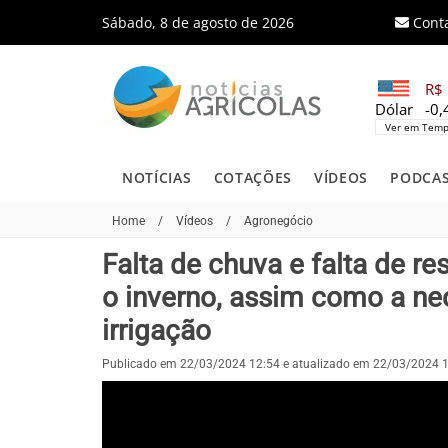
Sábado, 8 de agosto de 2026
Cont
R$ 
Dólar
-0
Ver em Temp
NOTÍCIAS
COTAÇÕES
VÍDEOS
PODCA
Home
/
Vídeos
/
Agronegócio
Falta de chuva e falta de r
o inverno, assim como a n
irrigação
Publicado em 22/03/2024 12:54 e atualizado em 22/03/2024 