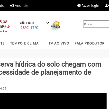
ato
Anuncie
Fazer login
5,08
,46%
28°C
17°C
o Real
STS
TEMPO E CLIMA
TV AO VIVO
FALA PRODUTOR
eserva hídrica do solo chegam com
ecessidade de planejamento de
16:05