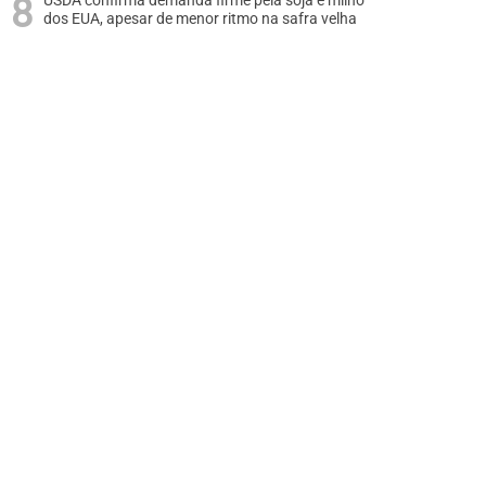
USDA confirma demanda firme pela soja e milho
dos EUA, apesar de menor ritmo na safra velha