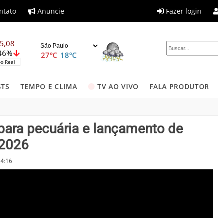
ntato
Anuncie
Fazer login
5,08
,46%
27°C
18°C
o Real
STS
TEMPO E CLIMA
TV AO VIVO
FALA PRODUTOR
para pecuária e lançamento de
 2026
14:16