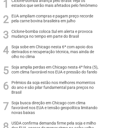
Ciclone-bomba avança pelo Brasil: veja os
estados que serão mais afetados pelo fenômeno
EUA ampliam compras e pagam preço recorde
pela carne bovina brasileira em julho
Ciclone-bomba coloca Sul em alerta e provoca
mudança no tempo em parte do Brasil
Soja sobe em Chicago nesta 6ª com apoio dos
derivados e recuperação técnica, mas ainda de
olho no clima
Soja amplia perdas em Chicago nesta 4ª feira (5),
com clima favorável nos EUA e pressão do farelo
Prêmios da soja estão nos melhores momentos
do ano e são pilar fundamental para preços no
Brasil
Soja busca direção em Chicago com clima
favorável nos EUA e tensão geopolítica limitando
novas baixas
USDA confirma demanda firme pela soja e milho