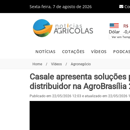
Sexta-feira, 7 de agosto de 2026
Co
R$ 
Dólar
-0
Ver em Temp
NOTÍCIAS
COTAÇÕES
VÍDEOS
PODCA
Home
/
Vídeos
/
Agronegócio
Casale apresenta soluções 
distribuidor na AgroBrasília
Publicado em 22/05/2026 12:03 e atualizado em 22/05/2026 