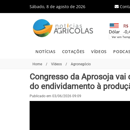
Sábado, 8 de agosto de 2026
Cont
R$ 
Dólar
-0
Ver em Temp
NOTÍCIAS
COTAÇÕES
VÍDEOS
PODCA
Home
/
Vídeos
/
Agronegócio
Congresso da Aprosoja vai d
do endividamento à produç
Publicado em 03/06/2026 09:09