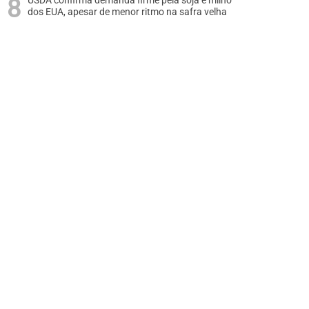
USDA confirma demanda firme pela soja e milho
dos EUA, apesar de menor ritmo na safra velha