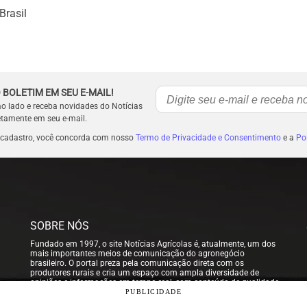
Brasil
 BOLETIM EM SEU E-MAIL!
ao lado e receba novidades do Notícias
etamente em seu e-mail.
 cadastro, você concorda com nosso
Termo de Privacidade e Consentimento
e a
Pol
SOBRE NÓS
Fundado em 1997, o site Notícias Agrícolas é, atualmente, um dos
mais importantes meios de comunicação do agronegócio
brasileiro. O portal preza pela comunicação direta com os
produtores rurais e cria um espaço com ampla diversidade de
opiniões e informações em tempo real, com conteúdo de qualidade
para que nossos usuários possam tomar sempre as melhores
PUBLICIDADE
decisões.