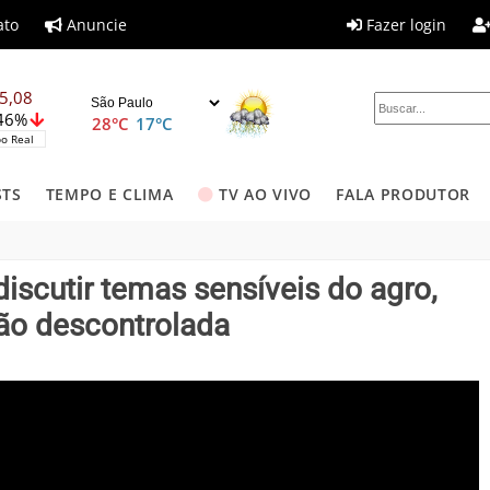
ato
Anuncie
Fazer login
5,08
,46%
28°C
17°C
o Real
STS
TEMPO E CLIMA
TV AO VIVO
FALA PRODUTOR
iscutir temas sensíveis do agro,
ão descontrolada