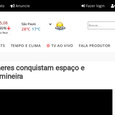
ato
Anuncie
Fazer login
5,08
,46%
28°C
17°C
o Real
STS
TEMPO E CLIMA
TV AO VIVO
FALA PRODUTOR
lheres conquistam espaço e
mineira