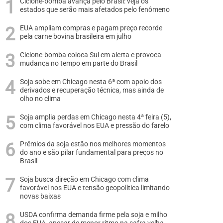
Ciclone-bomba avança pelo Brasil: veja os
estados que serão mais afetados pelo fenômeno
EUA ampliam compras e pagam preço recorde
pela carne bovina brasileira em julho
Ciclone-bomba coloca Sul em alerta e provoca
mudança no tempo em parte do Brasil
Soja sobe em Chicago nesta 6ª com apoio dos
derivados e recuperação técnica, mas ainda de
olho no clima
Soja amplia perdas em Chicago nesta 4ª feira (5),
com clima favorável nos EUA e pressão do farelo
Prêmios da soja estão nos melhores momentos
do ano e são pilar fundamental para preços no
Brasil
Soja busca direção em Chicago com clima
favorável nos EUA e tensão geopolítica limitando
novas baixas
USDA confirma demanda firme pela soja e milho