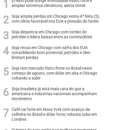
El Niño pode atingir intensidade muito forte e
ampliar extremos climáticos, alerta Inmet
Soja amplia perdas em Chicago nesta 4ª feira (5),
com clima favorável nos EUA e pressão do farelo
Soja despenca em Chicago com tombo do
petróleo e lidera baixas entre as commodities
Soja recua em Chicago com safra dos EUA
consolidando bom potencial; petróleo e óleo
limitam perdas
Soja tem mercado físico firme no Brasil neste
começo de agosto, com dólar em alta e Chicago
voltando a subir
Soja brasileira já está mais cara do que a
americana e indústrias nacionais acompanham
movimento
Café cai forte em Nova York com avanço da
colheita no Brasil e dólar forte; robusta sobe em
Londres