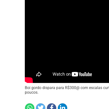
Boi gordo dispara para R$300@ com escalas curt
poucos.