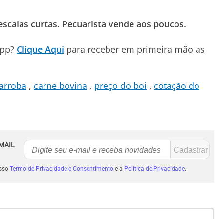
scalas curtas. Pecuarista vende aos poucos.
App?
Clique Aqui
para receber em primeira mão as
arroba
carne bovina
preço do boi
cotação do
MAIL
osso
Termo de Privacidade e Consentimento
e a
Política de Privacidade
.