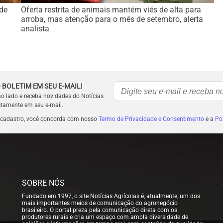
de
Oferta restrita de animais mantém viés de alta para
arroba, mas atenção para o mês de setembro, alerta
analista
 BOLETIM EM SEU E-MAIL!
ao lado e receba novidades do Notícias
etamente em seu e-mail.
 cadastro, você concorda com nosso
Termo de Privacidade e Consentimento
e a
Pol
SOBRE NÓS
Fundado em 1997, o site Notícias Agrícolas é, atualmente, um dos
mais importantes meios de comunicação do agronegócio
brasileiro. O portal preza pela comunicação direta com os
produtores rurais e cria um espaço com ampla diversidade de