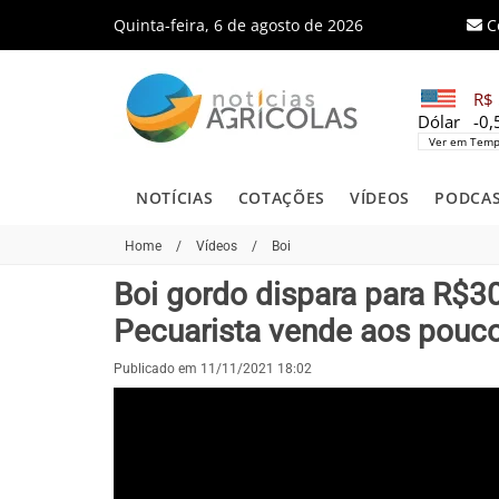
Quinta-feira, 6 de agosto de 2026
C
R$ 
Dólar
-0
Ver em Temp
NOTÍCIAS
COTAÇÕES
VÍDEOS
PODCA
Home
/
Vídeos
/
Boi
Boi gordo dispara para R$3
Pecuarista vende aos pouco
Publicado em 11/11/2021 18:02