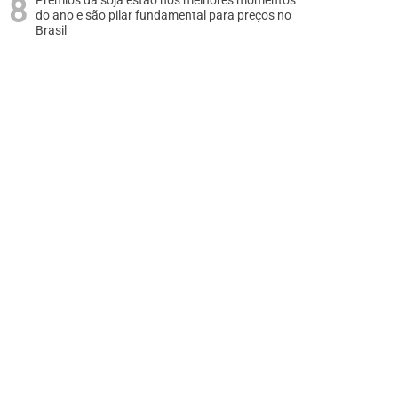
Prêmios da soja estão nos melhores momentos
do ano e são pilar fundamental para preços no
Brasil