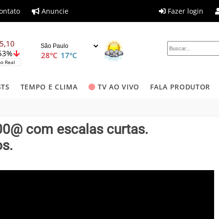
ontato
Anuncie
Fazer login
5,10
,53%
28°C
17°C
o Real
STS
TEMPO E CLIMA
TV AO VIVO
FALA PRODUTOR
00@ com escalas curtas.
s.