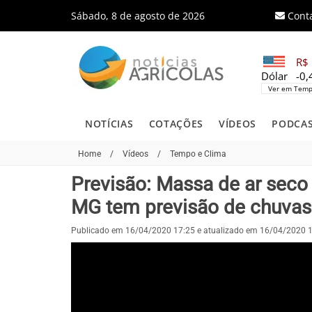
Sábado, 8 de agosto de 2026
Cont
R$ 
Dólar
-0
Ver em Temp
NOTÍCIAS
COTAÇÕES
VÍDEOS
PODCA
Home
/
Vídeos
/
Tempo e Clima
Previsão: Massa de ar seco p
MG tem previsão de chuvas
Publicado em 16/04/2020 17:25 e atualizado em 16/04/2020 