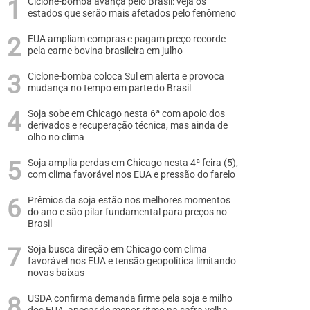
Ciclone-bomba avança pelo Brasil: veja os
estados que serão mais afetados pelo fenômeno
EUA ampliam compras e pagam preço recorde
pela carne bovina brasileira em julho
Ciclone-bomba coloca Sul em alerta e provoca
mudança no tempo em parte do Brasil
Soja sobe em Chicago nesta 6ª com apoio dos
derivados e recuperação técnica, mas ainda de
olho no clima
Soja amplia perdas em Chicago nesta 4ª feira (5),
com clima favorável nos EUA e pressão do farelo
Prêmios da soja estão nos melhores momentos
do ano e são pilar fundamental para preços no
Brasil
Soja busca direção em Chicago com clima
favorável nos EUA e tensão geopolítica limitando
novas baixas
USDA confirma demanda firme pela soja e milho