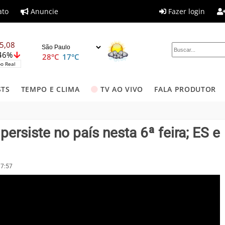
ato
Anuncie
Fazer login
5,08
,46%
28°C
17°C
o Real
STS
TEMPO E CLIMA
TV AO VIVO
FALA PRODUTOR
ersiste no país nesta 6ª feira; ES e
17:57