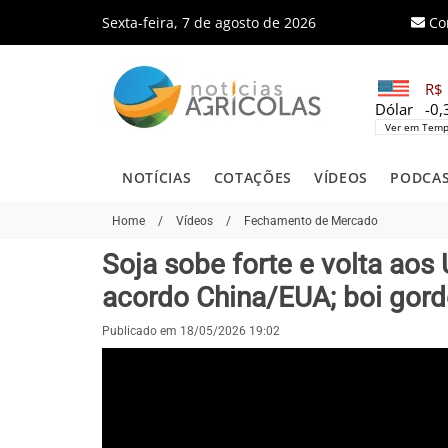
Sexta-feira, 7 de agosto de 2026
Co
R$ 
Dólar
-0
Ver em Temp
NOTÍCIAS
COTAÇÕES
VÍDEOS
PODCA
Home
/
Vídeos
/
Fechamento de Mercado
Soja sobe forte e volta a
acordo China/EUA; boi gor
Publicado em 18/05/2026 19:02