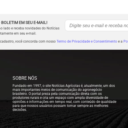
 BOLETIM EM SEU E-MAIL!
ao lado e receba novidades do Notícias
etamente em seu e-mail.
 cadastro, você concorda com nosso
Termo de Privacidade e Consentimento
e a
Pol
SOBRE NÓS
Fundado em 1997, o site Notícias Agrícolas é, atualmente, um dos
mais importantes meios de comunicação do agronegócio
brasileiro. O portal preza pela comunicação direta com os
produtores rurais e cria um espaço com ampla diversidade de
opiniões e informações em tempo real, com conteúdo de qualidade
para que nossos usuários possam tomar sempre as melhores
decisões.