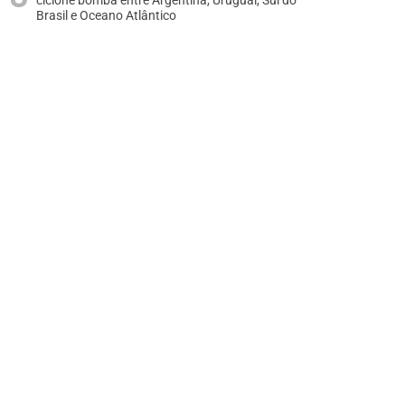
ciclone bomba entre Argentina, Uruguai, Sul do
Brasil e Oceano Atlântico