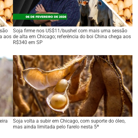
ssão
Soja firme nos US$11/bushel com mais uma sessão
ga aos
de alta em Chicago; referência do boi China chega aos
R$340 em SP
eira
Soja volta a subir em Chicago, com suporte do óleo,
mas ainda limitada pelo farelo nesta 5ª