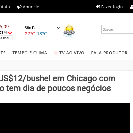
ntato
Anuncie
Fazer login
5,09
,31%
27°C
18°C
o Real
STS
TEMPO E CLIMA
TV AO VIVO
FALA PRODUTOR
os US$12/bushel em Chicago com
do tem dia de poucos negócios