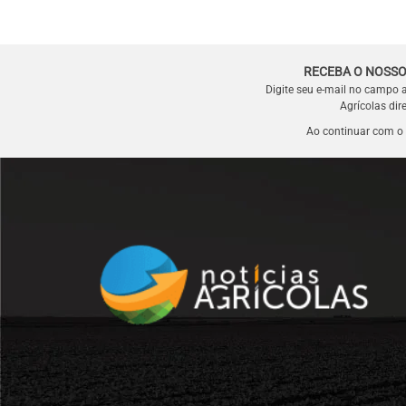
RECEBA O NOSSO
Digite seu e-mail no campo 
Agrícolas dir
Ao continuar com o