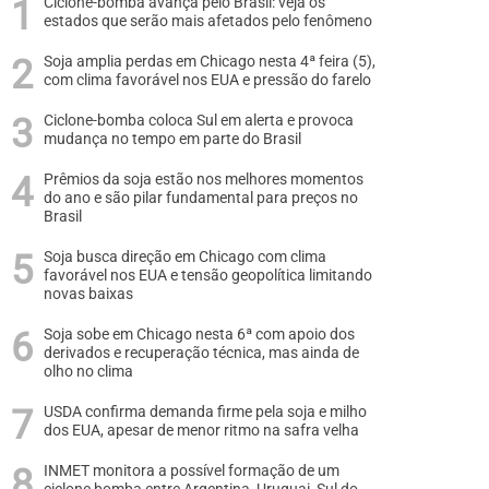
Ciclone-bomba avança pelo Brasil: veja os
estados que serão mais afetados pelo fenômeno
Soja amplia perdas em Chicago nesta 4ª feira (5),
com clima favorável nos EUA e pressão do farelo
Ciclone-bomba coloca Sul em alerta e provoca
mudança no tempo em parte do Brasil
Prêmios da soja estão nos melhores momentos
do ano e são pilar fundamental para preços no
Brasil
Soja busca direção em Chicago com clima
favorável nos EUA e tensão geopolítica limitando
novas baixas
Soja sobe em Chicago nesta 6ª com apoio dos
derivados e recuperação técnica, mas ainda de
olho no clima
USDA confirma demanda firme pela soja e milho
dos EUA, apesar de menor ritmo na safra velha
INMET monitora a possível formação de um