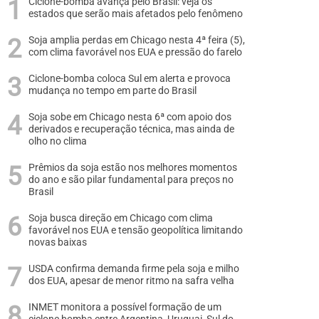
Ciclone-bomba avança pelo Brasil: veja os
estados que serão mais afetados pelo fenômeno
Soja amplia perdas em Chicago nesta 4ª feira (5),
com clima favorável nos EUA e pressão do farelo
Ciclone-bomba coloca Sul em alerta e provoca
mudança no tempo em parte do Brasil
Soja sobe em Chicago nesta 6ª com apoio dos
derivados e recuperação técnica, mas ainda de
olho no clima
Prêmios da soja estão nos melhores momentos
do ano e são pilar fundamental para preços no
Brasil
Soja busca direção em Chicago com clima
favorável nos EUA e tensão geopolítica limitando
novas baixas
USDA confirma demanda firme pela soja e milho
dos EUA, apesar de menor ritmo na safra velha
INMET monitora a possível formação de um