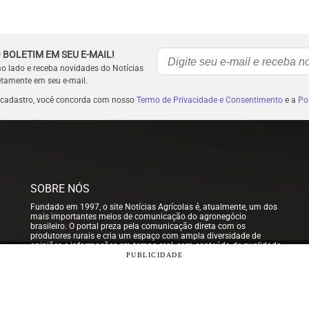
 BOLETIM EM SEU E-MAIL!
ao lado e receba novidades do Notícias
etamente em seu e-mail.
 cadastro, você concorda com nosso
Termo de Privacidade e Consentimento
e a
Pol
SOBRE NÓS
Fundado em 1997, o site Notícias Agrícolas é, atualmente, um dos
mais importantes meios de comunicação do agronegócio
brasileiro. O portal preza pela comunicação direta com os
produtores rurais e cria um espaço com ampla diversidade de
opiniões e informações em tempo real, com conteúdo de qualidade
para que nossos usuários possam tomar sempre as melhores
PUBLICIDADE
decisões.