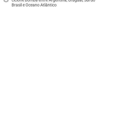
ciclone bomba entre Argentina, Uruguai, Sul do
Brasil e Oceano Atlântico