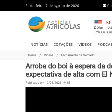
Sexta-feira, 7 de agosto de 2026
Co
R$ 
Dólar
-0
Ver em Temp
NOTÍCIAS
COTAÇÕES
VÍDEOS
PODCA
Home
/
Vídeos
/
Fechamento de Mercado
Arroba do boi à espera da
expectativa de alta com El
Publicado em 12/06/2026 19:15