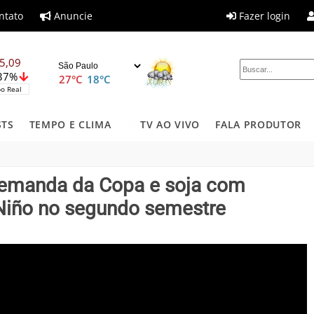
ntato
Anuncie
Fazer login
5,09
,37%
27°C
18°C
o Real
STS
TEMPO E CLIMA
TV AO VIVO
FALA PRODUTOR
 demanda da Copa e soja com
 Niño no segundo semestre