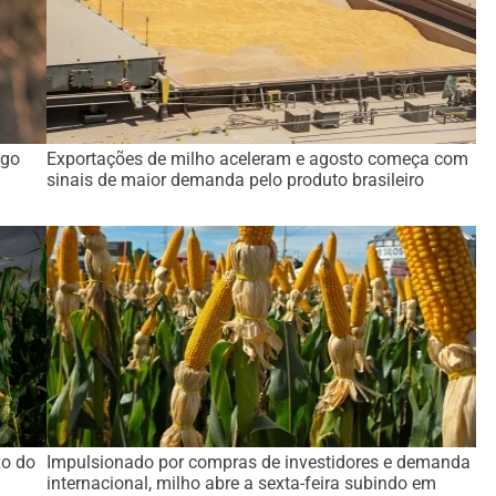
ago
Exportações de milho aceleram e agosto começa com
sinais de maior demanda pelo produto brasileiro
xo do
Impulsionado por compras de investidores e demanda
internacional, milho abre a sexta-feira subindo em