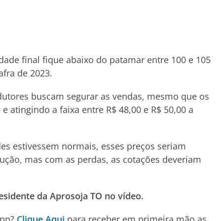
dade final fique abaixo do patamar entre 100 e 105
safra de 2023.
odutores buscam segurar as vendas, mesmo que os
 atingindo a faixa entre R$ 48,00 e R$ 50,00 a
ades estivessem normais, esses preços seriam
odução, mas com as perdas, as cotações deveriam
residente da Aprosoja TO no vídeo.
App?
Clique Aqui
para receber em primeira mão as