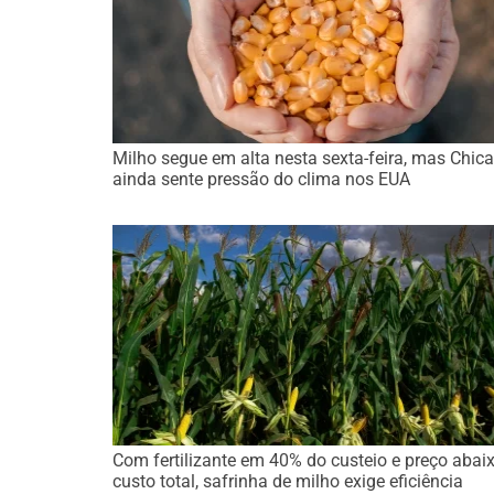
Milho segue em alta nesta sexta-feira, mas Chic
ainda sente pressão do clima nos EUA
Com fertilizante em 40% do custeio e preço abai
custo total, safrinha de milho exige eficiência