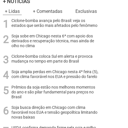
+ NOTÍCIAS
+ Lidas
+ Comentadas
Exclusivas
Ciclone-bomba avança pelo Brasil: veja os
estados que serão mais afetados pelo fenômeno
Soja sobe em Chicago nesta 6ª com apoio dos
derivados e recuperação técnica, mas ainda de
olho no clima
Ciclone-bomba coloca Sul em alerta e provoca
mudança no tempo em parte do Brasil
Soja amplia perdas em Chicago nesta 4ª feira (5),
com clima favorável nos EUA e pressão do farelo
Prêmios da soja estão nos melhores momentos
do ano e são pilar fundamental para preços no
Brasil
Soja busca direção em Chicago com clima
favorável nos EUA e tensão geopolítica limitando
novas baixas
USDA confirma demanda firme pela soja e milho