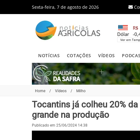
Sexta-feira, 7 de agosto de 2026
Co
R$ 
Dólar
-0
Ver em Temp
NOTÍCIAS
COTAÇÕES
VÍDEOS
PODCA
Home
/
Vídeos
/
Milho
Tocantins já colheu 20% da
grande na produção
Publicado em 25/06/2024 14:38