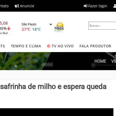
ntato
Anuncie
Fazer login
5,08
,46%
27°C
18°C
o Real
STS
TEMPO E CLIMA
TV AO VIVO
FALA PRODUTOR
HOME
V
 safrinha de milho e espera queda