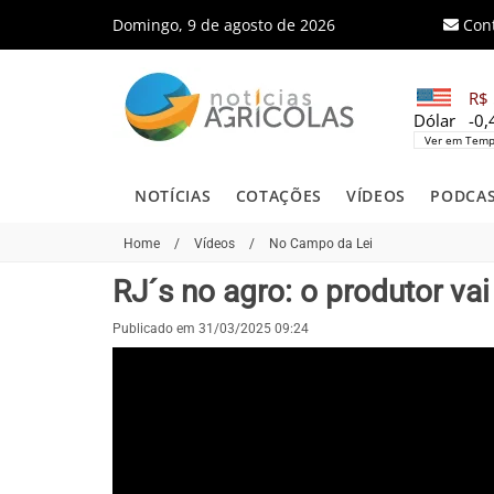
Domingo, 9 de agosto de 2026
Con
R$ 
Dólar
-0
Ver em Temp
NOTÍCIAS
COTAÇÕES
VÍDEOS
PODCA
Home
/
Vídeos
/
No Campo da Lei
RJ´s no agro: o produtor va
Publicado em 31/03/2025 09:24