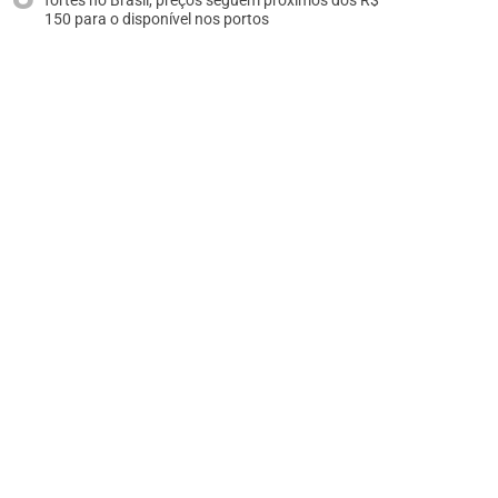
fortes no Brasil, preços seguem próximos dos R$
150 para o disponível nos portos