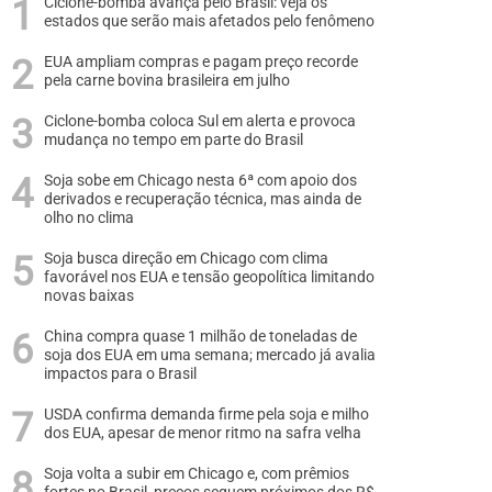
Ciclone-bomba avança pelo Brasil: veja os
estados que serão mais afetados pelo fenômeno
EUA ampliam compras e pagam preço recorde
pela carne bovina brasileira em julho
Ciclone-bomba coloca Sul em alerta e provoca
mudança no tempo em parte do Brasil
Soja sobe em Chicago nesta 6ª com apoio dos
derivados e recuperação técnica, mas ainda de
olho no clima
Soja busca direção em Chicago com clima
favorável nos EUA e tensão geopolítica limitando
novas baixas
China compra quase 1 milhão de toneladas de
soja dos EUA em uma semana; mercado já avalia
impactos para o Brasil
USDA confirma demanda firme pela soja e milho
dos EUA, apesar de menor ritmo na safra velha
Soja volta a subir em Chicago e, com prêmios