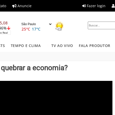
tato
Anuncie
Fazer login
5,08
,46%
25°C
17°C
o Real
STS
TEMPO E CLIMA
TV AO VIVO
FALA PRODUTOR
i quebrar a economia?