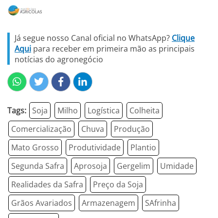
Já segue nosso Canal oficial no WhatsApp?
Clique
Aqui
para receber em primeira mão as principais
notícias do agronegócio
Tags:
Soja
Milho
Logística
Colheita
Comercialização
Chuva
Produção
Mato Grosso
Produtividade
Plantio
Segunda Safra
Aprosoja
Gergelim
Umidade
Realidades da Safra
Preço da Soja
Grãos Avariados
Armazenagem
SAfrinha