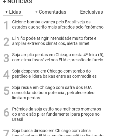
+ NOTÍCIAS
+ Lidas
+ Comentadas
Exclusivas
Ciclone-bomba avança pelo Brasil: veja os
estados que serão mais afetados pelo fenômeno
El Niño pode atingir intensidade muito forte e
ampliar extremos climáticos, alerta Inmet
Soja amplia perdas em Chicago nesta 4ª feira (5),
com clima favorável nos EUA e pressão do farelo
Soja despenca em Chicago com tombo do
petróleo e lidera baixas entre as commodities
Soja recua em Chicago com safra dos EUA
consolidando bom potencial; petróleo e óleo
limitam perdas
Prêmios da soja estão nos melhores momentos
do ano e são pilar fundamental para preços no
Brasil
Soja busca direção em Chicago com clima
favorável nos EUA e tensão geopolítica limitando