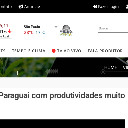
ontato
Anuncie
Fazer login
5,11
,41%
28°C
17°C
o Real
STS
TEMPO E CLIMA
TV AO VIVO
FALA PRODUTOR
HOME
V
 Paraguai com produtividades muito