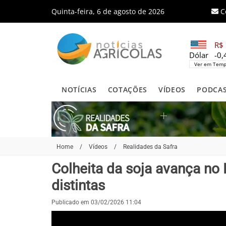
Quinta-feira, 6 de agosto de 2026
C
R$ 
Dólar
-0
Ver em Temp
NOTÍCIAS
COTAÇÕES
VÍDEOS
PODCA
Home
/
Vídeos
/
Realidades da Safra
Colheita da soja avança no
distintas
Publicado em 03/02/2026 11:04