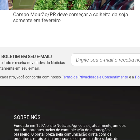
Campo Mourão/PR deve começar a colheita da soja
somente em fevereiro
 BOLETIM EM SEU E-MAIL!
ao lado e receba novidades do Notícias
etamente em seu e-mail.
 cadastro, você concorda com nosso
Termo de Privacidade e Consentimento
e a
Pol
SOBRE NÓS
Fundado em 1997, o site Notícias Agrícolas é, atualmente, um dos
mais importantes meios de comunicação do agronegócio
brasileiro. O portal preza pela comunicação direta com os
produtores rurais e cria um espaço com ampla diversidade de