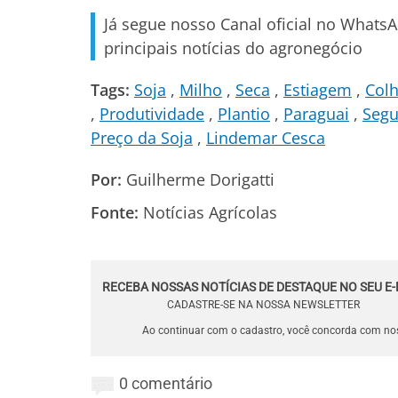
Já segue nosso Canal oficial no Whats
principais notícias do agronegócio
Tags:
Soja
Milho
Seca
Estiagem
Colh
Produtividade
Plantio
Paraguai
Segu
Preço da Soja
Lindemar Cesca
Por:
Guilherme Dorigatti
Fonte:
Notícias Agrícolas
RECEBA NOSSAS NOTÍCIAS DE DESTAQUE NO SEU E-
CADASTRE-SE NA NOSSA NEWSLETTER
Ao continuar com o cadastro, você concorda com n
0 comentário