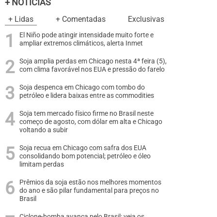
+ NOTÍCIAS
+ Lidas
+ Comentadas
Exclusivas
El Niño pode atingir intensidade muito forte e
ampliar extremos climáticos, alerta Inmet
Soja amplia perdas em Chicago nesta 4ª feira (5),
com clima favorável nos EUA e pressão do farelo
Soja despenca em Chicago com tombo do
petróleo e lidera baixas entre as commodities
Soja tem mercado físico firme no Brasil neste
começo de agosto, com dólar em alta e Chicago
voltando a subir
Soja recua em Chicago com safra dos EUA
consolidando bom potencial; petróleo e óleo
limitam perdas
Prêmios da soja estão nos melhores momentos
do ano e são pilar fundamental para preços no
Brasil
Ciclone-bomba avança pelo Brasil: veja os