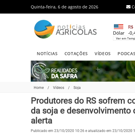
Quinta-feira, 6 de agosto de 2026
C
R$ 
Dólar
-0
Ver em Temp
NOTÍCIAS
COTAÇÕES
VÍDEOS
PODCA
Home
/
Vídeos
/
Soja
Produtores do RS sofrem co
da soja e desenvolvimento do
alerta
Publicado em 23/10/2020 10:26 e atualizado em 23/10/2020 