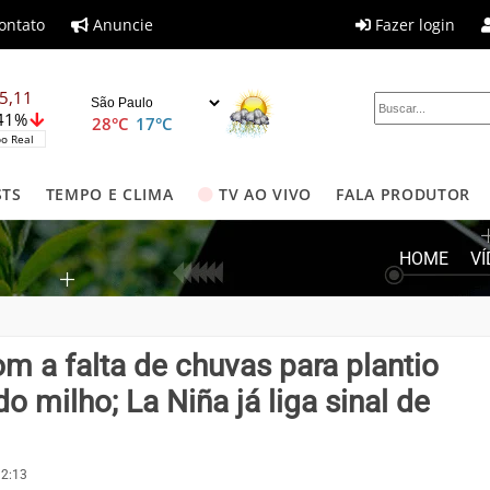
ontato
Anuncie
Fazer login
5,11
,41%
28°C
17°C
o Real
STS
TEMPO E CLIMA
TV AO VIVO
FALA PRODUTOR
HOME
V
m a falta de chuvas para plantio
 milho; La Niña já liga sinal de
12:13