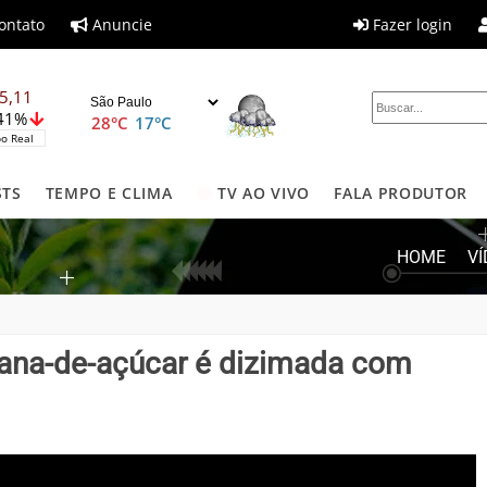
ontato
Anuncie
Fazer login
5,11
,41%
28°C
17°C
o Real
STS
TEMPO E CLIMA
TV AO VIVO
FALA PRODUTOR
HOME
V
cana-de-açúcar é dizimada com