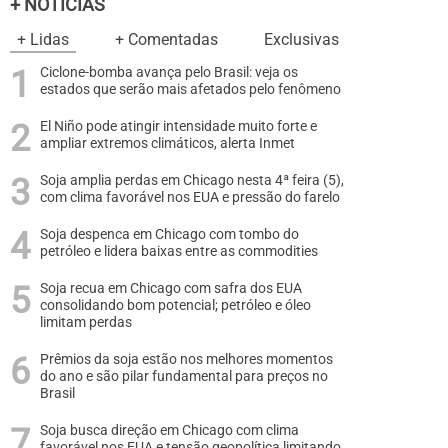
+ NOTÍCIAS
+ Lidas
+ Comentadas
Exclusivas
Ciclone-bomba avança pelo Brasil: veja os
estados que serão mais afetados pelo fenômeno
El Niño pode atingir intensidade muito forte e
ampliar extremos climáticos, alerta Inmet
Soja amplia perdas em Chicago nesta 4ª feira (5),
com clima favorável nos EUA e pressão do farelo
Soja despenca em Chicago com tombo do
petróleo e lidera baixas entre as commodities
Soja recua em Chicago com safra dos EUA
consolidando bom potencial; petróleo e óleo
limitam perdas
Prêmios da soja estão nos melhores momentos
do ano e são pilar fundamental para preços no
Brasil
Soja busca direção em Chicago com clima
favorável nos EUA e tensão geopolítica limitando