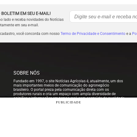
 BOLETIM EM SEU E-MAIL!
ao lado e receba novidades do Notícias
etamente em seu e-mail.
 cadastro, você concorda com nosso
Termo de Privacidade e Consentimento
e a
Pol
SOBRE NÓS
Fundado em 1997, o site Notícias Agrícolas é, atualmente, um dos
mais importantes meios de comunicação do agronegócio
brasileiro. O portal preza pela comunicação direta com os
produtores rurais e cria um espaço com ampla diversidade de
opiniões e informações em tempo real, com conteúdo de qualidade
para que nossos usuários possam tomar sempre as melhores
PUBLICIDADE
decisões.