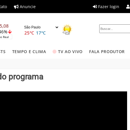
tato
Anuncie
Fazer login
5,08
,46%
25°C
17°C
o Real
STS
TEMPO E CLIMA
TV AO VIVO
FALA PRODUTOR
 do programa