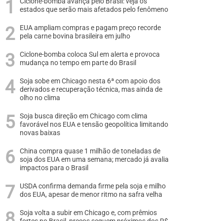
Ciclone-bomba avança pelo Brasil: veja os
estados que serão mais afetados pelo fenômeno
EUA ampliam compras e pagam preço recorde
pela carne bovina brasileira em julho
Ciclone-bomba coloca Sul em alerta e provoca
mudança no tempo em parte do Brasil
Soja sobe em Chicago nesta 6ª com apoio dos
derivados e recuperação técnica, mas ainda de
olho no clima
Soja busca direção em Chicago com clima
favorável nos EUA e tensão geopolítica limitando
novas baixas
China compra quase 1 milhão de toneladas de
soja dos EUA em uma semana; mercado já avalia
impactos para o Brasil
USDA confirma demanda firme pela soja e milho
dos EUA, apesar de menor ritmo na safra velha
Soja volta a subir em Chicago e, com prêmios