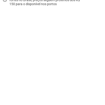
fortes no Brasil, preços seguem próximos dos R$
150 para o disponível nos portos