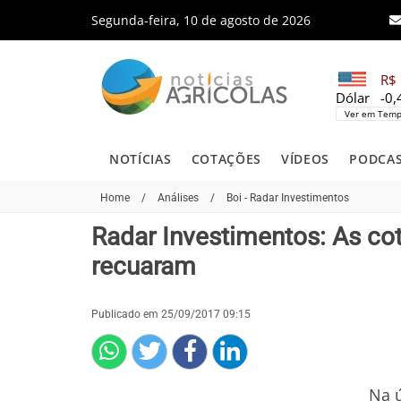
Segunda-feira, 10 de agosto de 2026
R$ 
Dólar
-0
Ver em Temp
NOTÍCIAS
COTAÇÕES
VÍDEOS
PODCA
Home
/
Análises
/
Boi - Radar Investimentos
Radar Investimentos: As co
recuaram
Publicado em 25/09/2017 09:15
Na ú