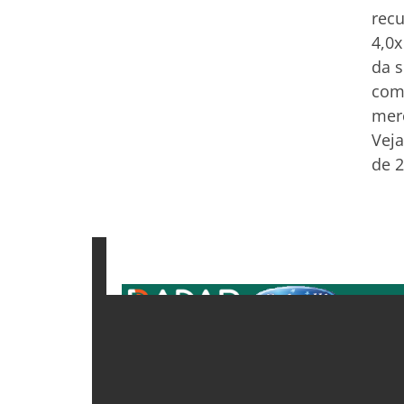
recu
4,0x
da s
com 
merc
Veja
de 2