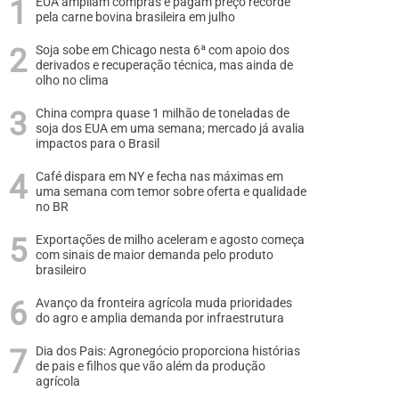
EUA ampliam compras e pagam preço recorde
pela carne bovina brasileira em julho
Soja sobe em Chicago nesta 6ª com apoio dos
derivados e recuperação técnica, mas ainda de
olho no clima
China compra quase 1 milhão de toneladas de
soja dos EUA em uma semana; mercado já avalia
impactos para o Brasil
Café dispara em NY e fecha nas máximas em
uma semana com temor sobre oferta e qualidade
no BR
Exportações de milho aceleram e agosto começa
com sinais de maior demanda pelo produto
brasileiro
Avanço da fronteira agrícola muda prioridades
do agro e amplia demanda por infraestrutura
Dia dos Pais: Agronegócio proporciona histórias
de pais e filhos que vão além da produção
agrícola