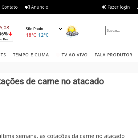
Contato
Anuncie
Fazer login
5,08
,46%
18°C
12°C
o Real
STS
TEMPO E CLIMA
TV AO VIVO
FALA PRODUTOR
tações de carne no atacado
ltima semana, as cotações da carne no atacado