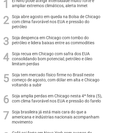
El Niño pode atingir intensidade muito forte e
ampliar extremos climáticos, alerta Inmet
Soja abre agosto em queda na Bolsa de Chicago
com clima favorável nos EUA e pressão do
petróleo
Soja despenca em Chicago com tombo do
petróleo e lidera baixas entre as commodities
Soja recua em Chicago com safra dos EUA
consolidando bom potencial; petróleo e óleo
limitam perdas
Soja tem mercado físico firme no Brasil neste
começo de agosto, com dólar em alta e Chicago
voltando a subir
Soja amplia perdas em Chicago nesta 4ª feira (5),
com clima favorável nos EUA e pressão do farelo
Soja brasileira já está mais cara do que a
americana e indústrias nacionais acompanham
movimento