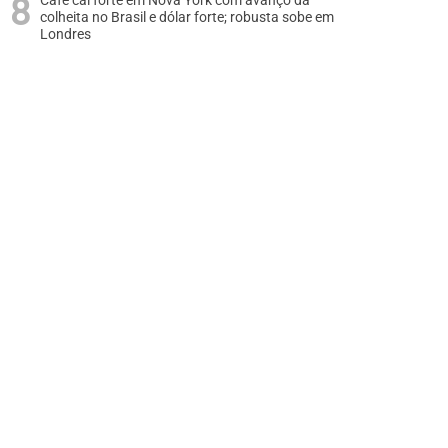
Café cai forte em Nova York com avanço da
colheita no Brasil e dólar forte; robusta sobe em
Londres