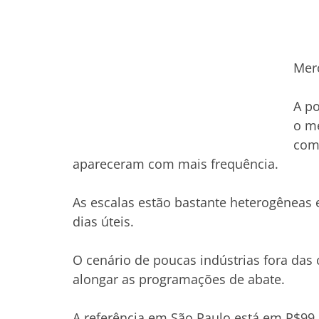
Merc
A po
o me
com
apareceram com mais frequência.
As escalas estão bastante heterogêneas 
dias úteis.
O cenário de poucas indústrias fora das
alongar as programações de abate.
A referência em São Paulo está em R$99,