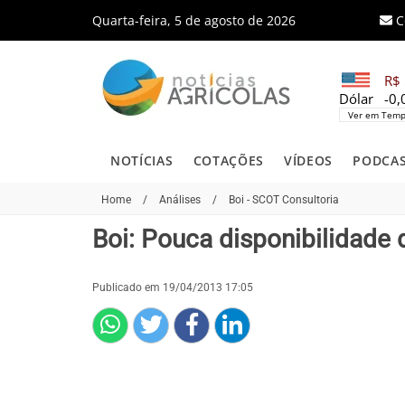
Quarta-feira, 5 de agosto de 2026
C
R$ 
Dólar
-0
Ver em Temp
NOTÍCIAS
COTAÇÕES
VÍDEOS
PODCA
Home
/
Análises
/
Boi - SCOT Consultoria
Boi: Pouca disponibilidad
Publicado em 19/04/2013 17:05