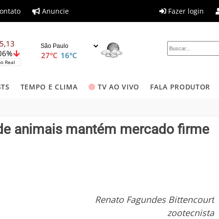
ontato
Anuncie
Fazer login
5,13
,06%
27°C
16°C
o Real
STS
TEMPO E CLIMA
TV AO VIVO
FALA PRODUTOR
e de animais mantém mercado firme
Renato Fagundes Bittencourt
zootecnista