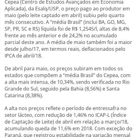
Cepea (Centro de Estudos Avançados em Economia
Aplicada), da Esalq/USP, o preço pago ao produtor em
maio (pelo leite captado em abril) subiu pelo quarto
mês consecutivo. A “média Brasil” (inclui BA, GO, MG,
SP, PR, SC e RS) líquida foi de R$ 1,2545/l, altas de 8,4%
frente ao mês anterior e de 24,2% no acumulado
parcial deste ano. A média de maio também foi a maior
desde julho/17, em termos reais, deflacionados pelo
IPCA de abril/18.
De abril para maio, os preços subiram em todos os
estados que compõem a “média Brasil” do Cepea, com
a alta mais intensa, de 10,34%, sendo verificada no Rio
Grande do Sul, seguido pela Bahia (8,56%) e Santa
Catarina (8,38%).
A alta nos preços reflete o período de entressafra no
setor lácteo, com redução de 1,46% no ICAP-L (Índice
de Captação de Leite) de abril em relação a março/18,
acumulando queda de 11,6% em 2018. Com exceção do
Paraná, que registrou estabilidade na variação mensal