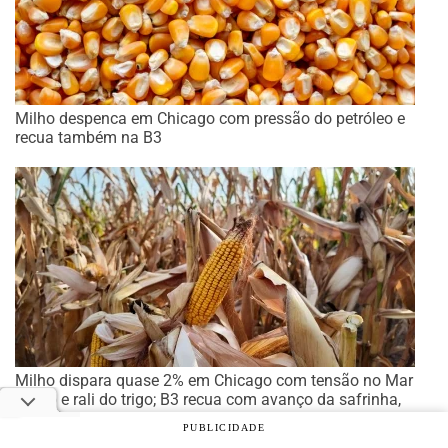
Milho despenca em Chicago com pressão do petróleo e
recua também na B3
Milho dispara quase 2% em Chicago com tensão no Mar
Negro e rali do trigo; B3 recua com avanço da safrinha,
mas físico segue firme
PUBLICIDADE