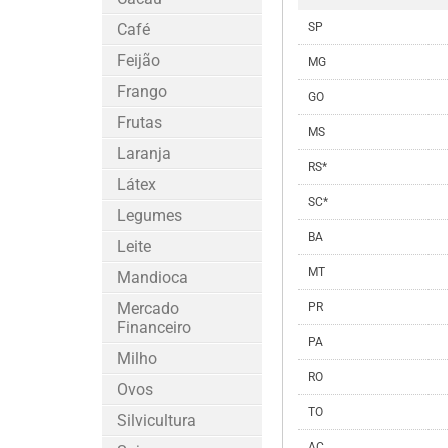
Café
SP
Feijão
MG
Frango
GO
Frutas
MS
Laranja
RS*
Látex
SC*
Legumes
BA
Leite
MT
Mandioca
Mercado
PR
Financeiro
PA
Milho
RO
Ovos
TO
Silvicultura
AC