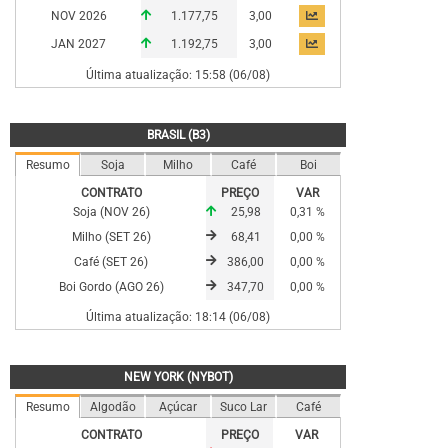
NOV 2026
1.177,75
3,00
JAN 2027
1.192,75
3,00
Última atualização: 15:58 (06/08)
BRASIL (B3)
Resumo
Soja
Milho
Café
Boi
CONTRATO
PREÇO
VAR
Soja (NOV 26)
25,98
0,31 %
Milho (SET 26)
68,41
0,00 %
Café (SET 26)
386,00
0,00 %
Boi Gordo (AGO 26)
347,70
0,00 %
Última atualização: 18:14 (06/08)
NEW YORK (NYBOT)
Resumo
Algodão
Açúcar
Suco Lar
Café
CONTRATO
PREÇO
VAR