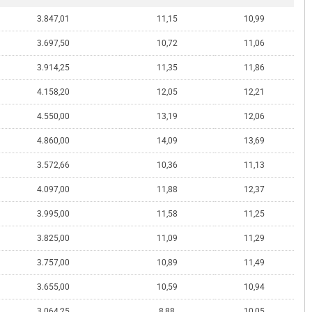
3.847,01
11,15
10,99
3.697,50
10,72
11,06
3.914,25
11,35
11,86
4.158,20
12,05
12,21
4.550,00
13,19
12,06
4.860,00
14,09
13,69
3.572,66
10,36
11,13
4.097,00
11,88
12,37
3.995,00
11,58
11,25
3.825,00
11,09
11,29
3.757,00
10,89
11,49
3.655,00
10,59
10,94
3.064,25
8,88
10,05