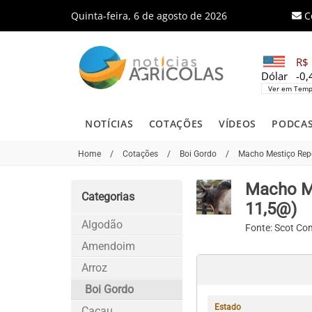
Quinta-feira, 6 de agosto de 2026
C
R$ 
Dólar
-0
Ver em Temp
NOTÍCIAS
COTAÇÕES
VÍDEOS
PODCA
Home
/
Cotações
/
Boi Gordo
/
Macho Mestiço Repo
Macho Me
Categorias
11,5@)
Algodão
Fonte:
Scot Con
Amendoim
Arroz
Boi Gordo
Estado
Cacau