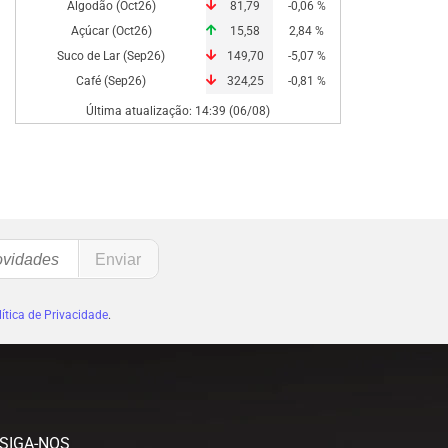
Algodão (Oct26)
81,79
-0,06 %
Açúcar (Oct26)
15,58
2,84 %
Suco de Lar (Sep26)
149,70
-5,07 %
Café (Sep26)
324,25
-0,81 %
Última atualização: 14:39 (06/08)
ítica de Privacidade
.
SIGA-NOS