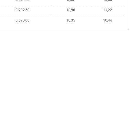
3.782,50
10,96
11,22
3.570,00
10,35
10,44