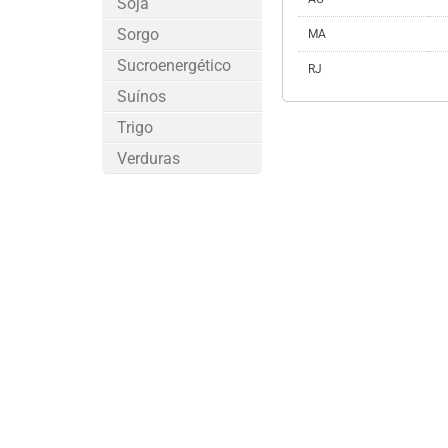
Soja
Sorgo
MA
Sucroenergético
RJ
Suínos
Trigo
Verduras