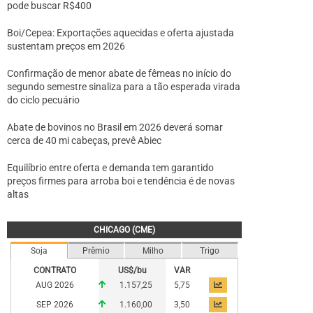
pode buscar R$400
Boi/Cepea: Exportações aquecidas e oferta ajustada
sustentam preços em 2026
Confirmação de menor abate de fêmeas no início do
segundo semestre sinaliza para a tão esperada virada
do ciclo pecuário
Abate de bovinos no Brasil em 2026 deverá somar
cerca de 40 mi cabeças, prevê Abiec
Equilíbrio entre oferta e demanda tem garantido
preços firmes para arroba boi e tendência é de novas
altas
CHICAGO (CME)
Soja
Prêmio
Milho
Trigo
CONTRATO
US$/bu
VAR
AUG 2026
1.157,25
5,75
SEP 2026
1.160,00
3,50