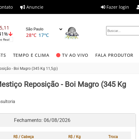
ontato
Anuncie
Fazer login
5,11
,41%
28°C
17°C
o Real
STS
TEMPO E CLIMA
TV AO VIVO
FALA PRODUTOR
sição - Boi Magro (345 Kg 11,5@)
stiço Reposição - Boi Magro (345 Kg
sultoria
Fechamento: 06/08/2026
R$ / Cabeça
R$ / Kg
Troca