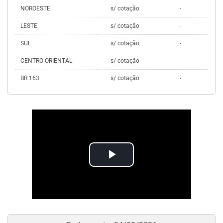
NOROESTE
s/ cotação
-
LESTE
s/ cotação
-
SUL
s/ cotação
-
CENTRO ORIENTAL
s/ cotação
-
BR 163
s/ cotação
-
Play
Video