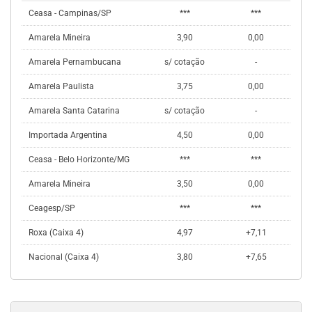
Ceasa - Campinas/SP
***
***
Amarela Mineira
3,90
0,00
Amarela Pernambucana
s/ cotação
-
Amarela Paulista
3,75
0,00
Amarela Santa Catarina
s/ cotação
-
Importada Argentina
4,50
0,00
Ceasa - Belo Horizonte/MG
***
***
Amarela Mineira
3,50
0,00
Ceagesp/SP
***
***
Roxa (Caixa 4)
4,97
+7,11
Nacional (Caixa 4)
3,80
+7,65