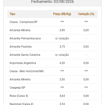
Fechamento: 03/08/2026
Tipo
Preço (R$/Kg)
Variação (%)
Ceasa - Campinas/SP
***
***
Amarela Mineira
3,90
0,00
Amarela Pernambucana
s/ cotação
-
Amarela Paulista
3,75
0,00
Amarela Santa Catarina
s/ cotação
-
Importada Argentina
4,50
0,00
Ceasa - Belo Horizonte/MG
***
***
Amarela Mineira
3,50
0,00
Ceagesp/SP
***
***
Roxa (Caixa 4)
4,64
0,00
Nacional (Caixa 4)
3,53
0,00