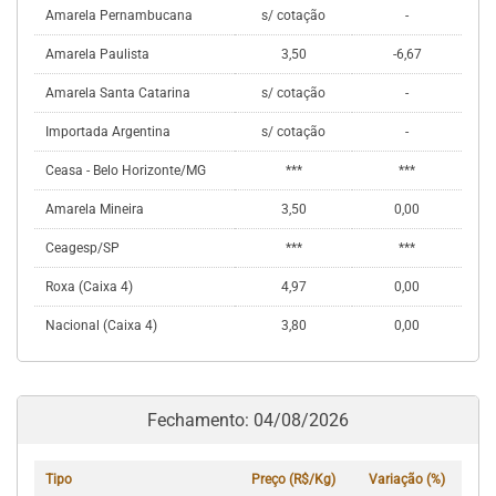
Amarela Pernambucana
s/ cotação
-
Amarela Paulista
3,50
-6,67
Amarela Santa Catarina
s/ cotação
-
Importada Argentina
s/ cotação
-
Ceasa - Belo Horizonte/MG
***
***
Amarela Mineira
3,50
0,00
Ceagesp/SP
***
***
Roxa (Caixa 4)
4,97
0,00
Nacional (Caixa 4)
3,80
0,00
Fechamento: 04/08/2026
Tipo
Preço (R$/Kg)
Variação (%)