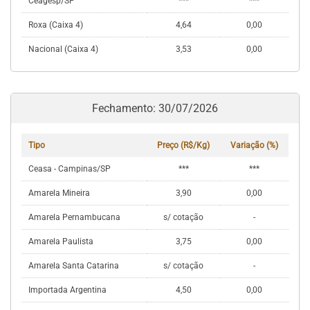
Ceagesp/SP
***
***
Roxa (Caixa 4)
4,64
0,00
Nacional (Caixa 4)
3,53
0,00
Fechamento: 30/07/2026
Tipo
Preço (R$/Kg)
Variação (%)
Ceasa - Campinas/SP
***
***
Amarela Mineira
3,90
0,00
Amarela Pernambucana
s/ cotação
-
Amarela Paulista
3,75
0,00
Amarela Santa Catarina
s/ cotação
-
Importada Argentina
4,50
0,00