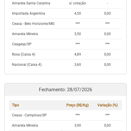
Amarela Santa Catarina
s/ cotação
-
Importada Argentina
4,50
0,00
Ceasa - Belo Horizonte/MG
***
***
Amarela Mineira
3,50
0,00
Ceagesp/SP
***
***
Roxa (Caixa 4)
4,89
0,00
Nacional (Caixa 4)
3,60
0,00
Fechamento: 28/07/2026
Tipo
Preço (R$/Kg)
Variação (%)
Ceasa - Campinas/SP
***
***
Amarela Mineira
3,90
0,00