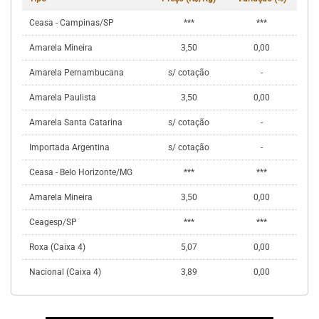
Ceasa - Campinas/SP
***
***
Amarela Mineira
3,50
0,00
Amarela Pernambucana
s/ cotação
-
Amarela Paulista
3,50
0,00
Amarela Santa Catarina
s/ cotação
-
Importada Argentina
s/ cotação
-
Ceasa - Belo Horizonte/MG
***
***
Amarela Mineira
3,50
0,00
Ceagesp/SP
***
***
Roxa (Caixa 4)
5,07
0,00
Nacional (Caixa 4)
3,89
0,00