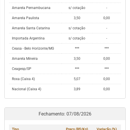
Amarela Pernambucana
s/ cotação
-
Amarela Paulista
3,50
0,00
Amarela Santa Catarina
s/ cotação
-
Importada Argentina
s/ cotação
-
Ceasa - Belo Horizonte/MG
***
***
Amarela Mineira
3,50
0,00
Ceagesp/SP
***
***
Roxa (Caixa 4)
5,07
0,00
Nacional (Caixa 4)
3,89
0,00
Fechamento: 07/08/2026
Tipo
Preço (R$/Kg)
Variação (%)