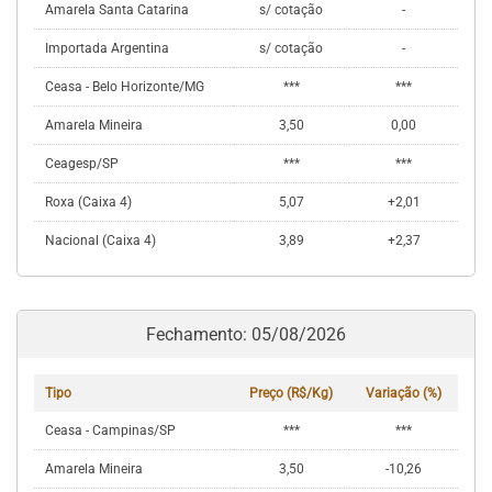
Amarela Santa Catarina
s/ cotação
-
Importada Argentina
s/ cotação
-
Ceasa - Belo Horizonte/MG
***
***
Amarela Mineira
3,50
0,00
Ceagesp/SP
***
***
Roxa (Caixa 4)
5,07
+2,01
Nacional (Caixa 4)
3,89
+2,37
Fechamento: 05/08/2026
Tipo
Preço (R$/Kg)
Variação (%)
Ceasa - Campinas/SP
***
***
Amarela Mineira
3,50
-10,26