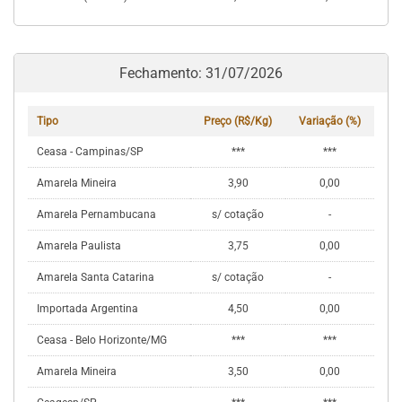
Fechamento: 31/07/2026
Tipo
Preço (R$/Kg)
Variação (%)
Ceasa - Campinas/SP
***
***
Amarela Mineira
3,90
0,00
Amarela Pernambucana
s/ cotação
-
Amarela Paulista
3,75
0,00
Amarela Santa Catarina
s/ cotação
-
Importada Argentina
4,50
0,00
Ceasa - Belo Horizonte/MG
***
***
Amarela Mineira
3,50
0,00