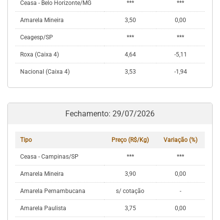
Ceasa - Belo Horizonte/MG
***
***
Amarela Mineira
3,50
0,00
Ceagesp/SP
***
***
Roxa (Caixa 4)
4,64
-5,11
Nacional (Caixa 4)
3,53
-1,94
Fechamento: 29/07/2026
Tipo
Preço (R$/Kg)
Variação (%)
Ceasa - Campinas/SP
***
***
Amarela Mineira
3,90
0,00
Amarela Pernambucana
s/ cotação
-
Amarela Paulista
3,75
0,00