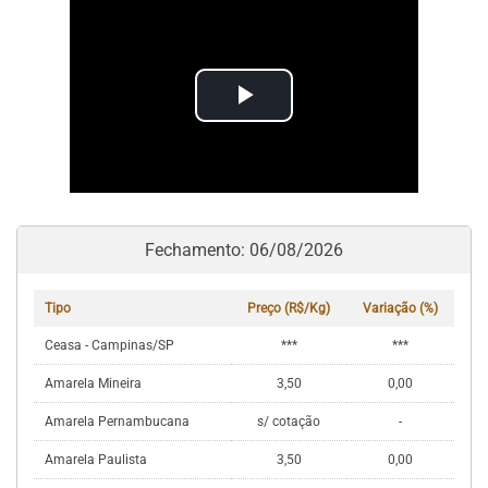
Play
Video
Fechamento: 06/08/2026
Tipo
Preço (R$/Kg)
Variação (%)
Ceasa - Campinas/SP
***
***
Amarela Mineira
3,50
0,00
Amarela Pernambucana
s/ cotação
-
Amarela Paulista
3,50
0,00