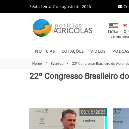
Sexta-feira, 7 de agosto de 2026
Co
R$ 
Dólar
-0
Ver em Temp
NOTÍCIAS
COTAÇÕES
VÍDEOS
PODCA
Home
/
Eventos
/
22º Congresso Brasileiro do Agrone
22º Congresso Brasileiro d
.
08/08/2023