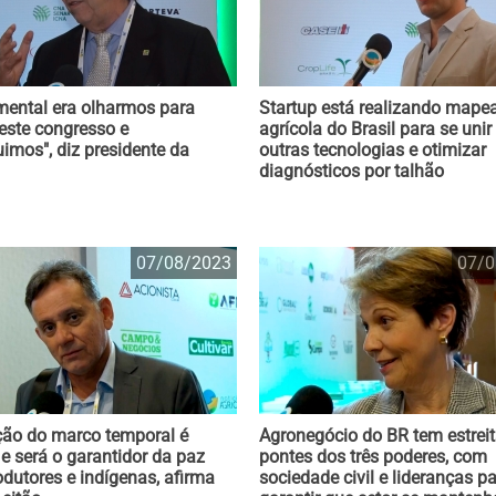
ental era olharmos para
Startup está realizando map
neste congresso e
agrícola do Brasil para se unir
imos", diz presidente da
outras tecnologias e otimizar
diagnósticos por talhão
07/08/2023
07/0
ão do marco temporal é
Agronegócio do BR tem estrei
 e será o garantidor da paz
pontes dos três poderes, com
odutores e indígenas, afirma
sociedade civil e lideranças p