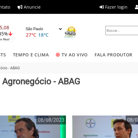
ntato
Anuncie
Fazer login
5,08
,45%
27°C
18°C
o Real
STS
TEMPO E CLIMA
TV AO VIVO
FALA PRODUTOR
gócio - ABAG
o Agronegócio - ABAG
08/08/2023
08/0