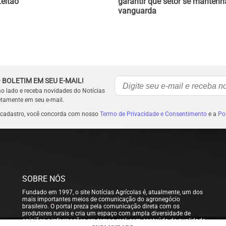
Leitão
garantir que setor se mantenh
vanguarda
 BOLETIM EM SEU E-MAIL!
ao lado e receba novidades do Notícias
etamente em seu e-mail.
 cadastro, você concorda com nosso
Termo de Privacidade e Consentimento
e a
Pol
SOBRE NÓS
Fundado em 1997, o site Notícias Agrícolas é, atualmente, um dos
mais importantes meios de comunicação do agronegócio
brasileiro. O portal preza pela comunicação direta com os
produtores rurais e cria um espaço com ampla diversidade de
opiniões e informações em tempo real, com conteúdo de qualidade