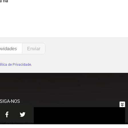
a na
ítica de Privacidade
.
SIGA-NOS