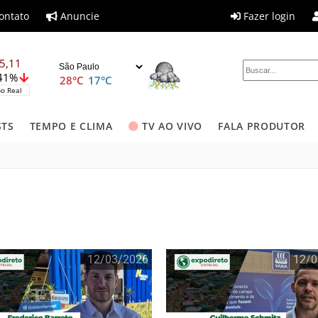
ontato
Anuncie
Fazer login
5,11
,41%
28°C
17°C
o Real
STS
TEMPO E CLIMA
TV AO VIVO
FALA PRODUTOR
12/03/2026
12/0