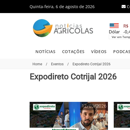
Quinta-feira, 6 de agosto de 2026
C
R$ 
Dólar
-0
Ver em Temp
NOTÍCIAS
COTAÇÕES
VÍDEOS
PODCA
Home
/
Eventos
/
Expodireto Cotrijal 2026
Expodireto Cotrijal 2026
12/03/2026