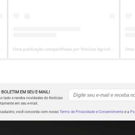
or Notícias Agrícolas (@noticiasagricolas)
Uma publicação compartilhada por Notícias Agrícolas (@noticiasagricolas)
 BOLETIM EM SEU E-MAIL!
ao lado e receba novidades do Notícias
etamente em seu e-mail.
 cadastro, você concorda com nosso
Termo de Privacidade e Consentimento
e a
Pol