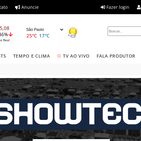
tato
Anuncie
Fazer login
5,08
,46%
25°C
17°C
o Real
STS
TEMPO E CLIMA
TV AO VIVO
FALA PRODUTOR