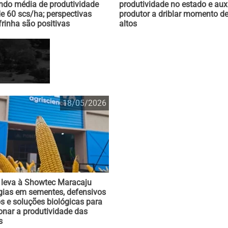
ando média de produtividade
produtividade no estado e auxi
e 60 scs/ha; perspectivas
produtor a driblar momento d
frinha são positivas
altos
18/05/2026
 leva à Showtec Maracaju
gias em sementes, defensivos
s e soluções biológicas para
onar a produtividade das
s