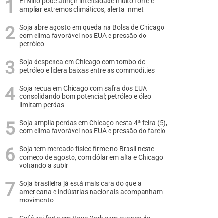
El Niño pode atingir intensidade muito forte e
ampliar extremos climáticos, alerta Inmet
Soja abre agosto em queda na Bolsa de Chicago
com clima favorável nos EUA e pressão do
petróleo
Soja despenca em Chicago com tombo do
petróleo e lidera baixas entre as commodities
Soja recua em Chicago com safra dos EUA
consolidando bom potencial; petróleo e óleo
limitam perdas
Soja amplia perdas em Chicago nesta 4ª feira (5),
com clima favorável nos EUA e pressão do farelo
Soja tem mercado físico firme no Brasil neste
começo de agosto, com dólar em alta e Chicago
voltando a subir
Soja brasileira já está mais cara do que a
americana e indústrias nacionais acompanham
movimento