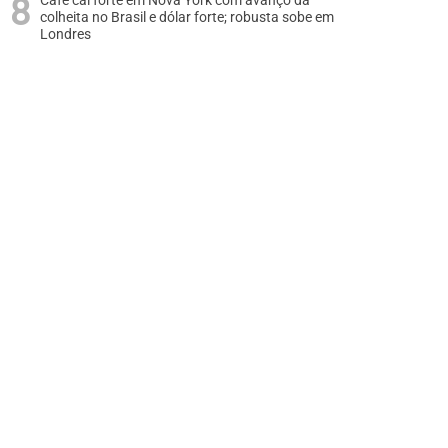
Café cai forte em Nova York com avanço da
colheita no Brasil e dólar forte; robusta sobe em
Londres