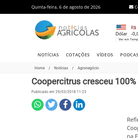
Quinta-feira, 6 de agosto de 2026
C
R$ 
Dólar
-0
Ver em Temp
NOTÍCIAS
COTAÇÕES
VÍDEOS
PODCA
Home
/
Notícias
/
Agronegócio
Coopercitrus cresceu 100%
Publicado em 29/03/2018 11:23
Refl
Coop
na E