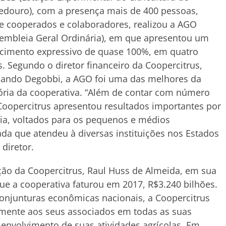
edouro), com a presença mais de 400 pessoas,
e cooperados e colaboradores, realizou a AGO
embleia Geral Ordinária), em que apresentou um
scimento expressivo de quase 100%, em quatro
. Segundo o diretor financeiro da Coopercitrus,
nando Degobbi, a AGO foi uma das melhores da
ória da cooperativa. “Além de contar com número
Coopercitrus apresentou resultados importantes por
ia, voltados para os pequenos e médios
da que atendeu à diversas instituições nos Estados
diretor.
ção da Coopercitrus, Raul Huss de Almeida, em sua
ue a cooperativa faturou em 2017, R$3.240 bilhões.
onjunturas econômicas nacionais, a Coopercitrus
mente aos seus associados em todas as suas
envolvimento de suas atividades agrícolas. Em