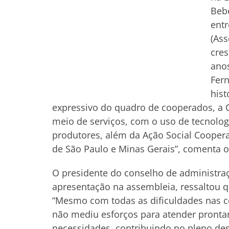
Beb
entr
(Ass
cre
anos
Fer
hist
expressivo do quadro de cooperados, a 
meio de serviços, com o uso de tecnolog
produtores, além da Ação Social Coopera
de São Paulo e Minas Gerais”, comenta o 
O presidente do conselho de administra
apresentação na assembleia, ressaltou q
“Mesmo com todas as dificuldades nas c
não mediu esforços para atender pronta
necessidades, contribuindo no pleno des