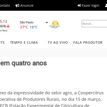
ontato
Anuncie
Fazer login
5,13
,06%
27°C
18°C
o Real
STS
TEMPO E CLIMA
TV AO VIVO
FALA PRODUTOR
 em quatro anos
exo da expressividade do setor agro, a Coopercitrus
erativa de Produtores Rurais, no dia 15 de março,
ECB (Estação Experimental de Citricultura de