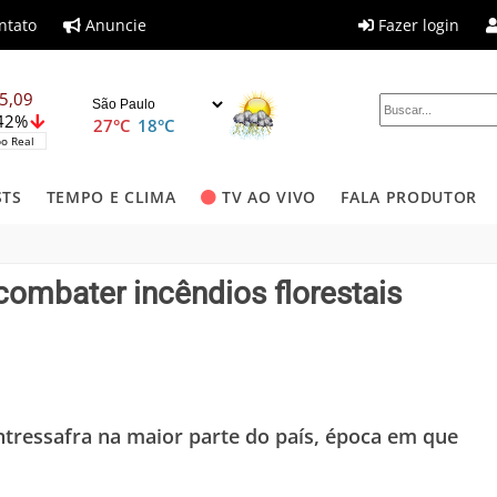
ntato
Anuncie
Fazer login
5,09
,42%
27°C
18°C
o Real
STS
TEMPO E CLIMA
TV AO VIVO
FALA PRODUTOR
combater incêndios florestais
ntressafra na maior parte do país, época em que