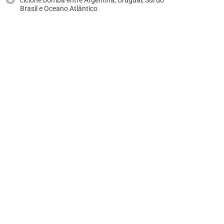
ciclone bomba entre Argentina, Uruguai, Sul do
Brasil e Oceano Atlântico