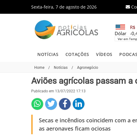
Sexta-feira, 7 de agosto de 2026
Co
R$ 
Dólar
-0
Ver em Temp
NOTÍCIAS
COTAÇÕES
VÍDEOS
PODCA
Home
/
Notícias
/
Agronegócio
Aviões agrícolas passam a 
Publicado em 13/07/2022 17:13
Secas e incêndios coincidem com a e
as aeronaves ficam ociosas