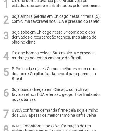
Ciclone-bomba avança pelo Brasil: veja os
estados que serão mais afetados pelo fenômeno
Soja amplia perdas em Chicago nesta 4ª feira (5),
com clima favorável nos EUA e pressão do farelo
Soja sobe em Chicago nesta 6ª com apoio dos
derivados e recuperação técnica, mas ainda de
olho no clima
Ciclone-bomba coloca Sul em alerta e provoca
mudança no tempo em parte do Brasil
Prêmios da soja estão nos melhores momentos
do ano e são pilar fundamental para preços no
Brasil
Soja busca direção em Chicago com clima
favorável nos EUA e tensão geopolítica limitando
novas baixas
USDA confirma demanda firme pela soja e milho
dos EUA, apesar de menor ritmo na safra velha
INMET monitora a possível formação de um