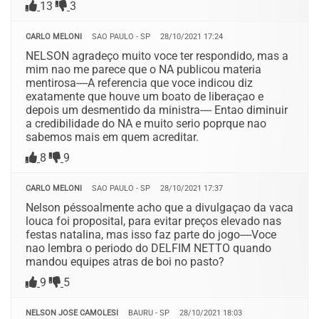
13
3
CARLO MELONI
SAO PAULO - SP
28/10/2021 17:24
NELSON agradeço muito voce ter respondido, mas a
mim nao me parece que o NA publicou materia
mentirosa----A referencia que voce indicou diz
exatamente que houve um boato de liberaçao e
depois um desmentido da ministra---- Entao diminuir
a credibilidade do NA e muito serio poprque nao
sabemos mais em quem acreditar.
8
9
CARLO MELONI
SAO PAULO - SP
28/10/2021 17:37
Nelson péssoalmente acho que a divulgaçao da vaca
louca foi proposital, para evitar preços elevado nas
festas natalina, mas isso faz parte do jogo----Voce
nao lembra o periodo do DELFIM NETTO quando
mandou equipes atras de boi no pasto?
9
5
NELSON JOSE CAMOLESI
BAURU - SP
28/10/2021 18:03