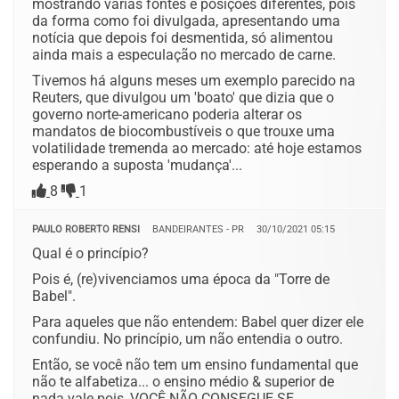
mostrando várias fontes e posições diferentes, pois
da forma como foi divulgada, apresentando uma
notícia que depois foi desmentida, só alimentou
ainda mais a especulação no mercado de carne.
Tivemos há alguns meses um exemplo parecido na
Reuters, que divulgou um 'boato' que dizia que o
governo norte-americano poderia alterar os
mandatos de biocombustíveis o que trouxe uma
volatilidade tremenda ao mercado: até hoje estamos
esperando a suposta 'mudança'...
8
1
PAULO ROBERTO RENSI
BANDEIRANTES - PR
30/10/2021 05:15
Qual é o princípio?
Pois é, (re)vivenciamos uma época da "Torre de
Babel".
Para aqueles que não entendem: Babel quer dizer ele
confundiu. No princípio, um não entendia o outro.
Então, se você não tem um ensino fundamental que
não te alfabetiza... o ensino médio & superior de
nada vale pois, VOCÊ NÃO CONSEGUE SE