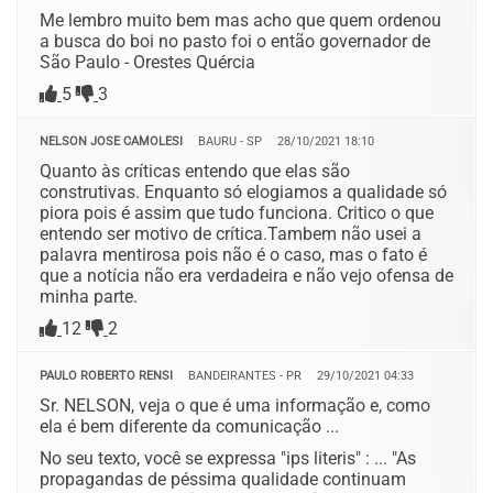
Me lembro muito bem mas acho que quem ordenou
a busca do boi no pasto foi o então governador de
São Paulo - Orestes Quércia
5
3
NELSON JOSE CAMOLESI
BAURU - SP
28/10/2021 18:10
Quanto às críticas entendo que elas são
construtivas. Enquanto só elogiamos a qualidade só
piora pois é assim que tudo funciona. Critico o que
entendo ser motivo de crítica.Tambem não usei a
palavra mentirosa pois não é o caso, mas o fato é
que a notícia não era verdadeira e não vejo ofensa de
minha parte.
12
2
PAULO ROBERTO RENSI
BANDEIRANTES - PR
29/10/2021 04:33
Sr. NELSON, veja o que é uma informação e, como
ela é bem diferente da comunicação ...
No seu texto, você se expressa "ips literis" : ... "As
propagandas de péssima qualidade continuam