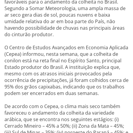
favoráveis para o andamento da colheita no Brasil.
Segundo a Somar Meteorologia, uma ampla massa de
ar seco gera dias de sol, poucas nuvens e baixa
umidade relativa do ar em boa parte do País, não
havendo possibilidade de chuvas nas principais áreas
do cinturão produtor.
O Centro de Estudos Avançados em Economia Aplicada
(Cepea) informou, nesta semana, que a colheita de
conilon está na reta final no Espírito Santo, principal
Estado produtor do Brasil. A instituição explica que,
mesmo com os atrasos iniciais provocados pela
ocorrência de precipitações, já foram colhidos cerca de
95% dos grãos capixabas, indicando que os trabalhos
podem ser encerrados em duas semanas.
De acordo com o Cepea, o clima mais seco também
favoreceu o andamento da colheita da variedade
arábica, que se encontra nos seguintes estágios: (i)
Cerrado Mineiro – 45% a 50%; (ii) Zona da Mata – 45%;
(iii) Sul de Minas – 35%; (iv) noroeste do Paraná – 45%; e