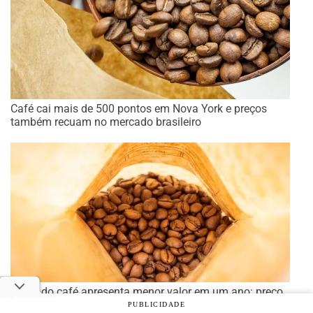
Café cai mais de 500 pontos em Nova York e preços
também recuam no mercado brasileiro
Preço do café apresenta menor valor em um ano: preço
médio diminuiu 21,2% em relação ao ano passado
PUBLICIDADE