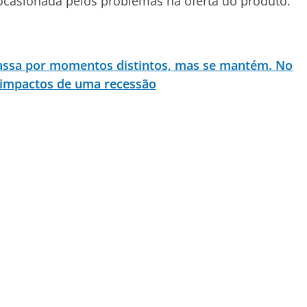
casionada pelos problemas na oferta do produto.
assa por momentos distintos, mas se mantém. No
s impactos de uma recessão