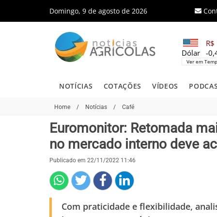
Domingo, 9 de agosto de 2026
Con
R$ 
Dólar
-0
Ver em Temp
NOTÍCIAS
COTAÇÕES
VÍDEOS
PODCA
Home
/
Notícias
/
Café
Euromonitor: Retomada mai
no mercado interno deve a
Publicado em 22/11/2022 11:46
Com praticidade e flexibilidade, anal