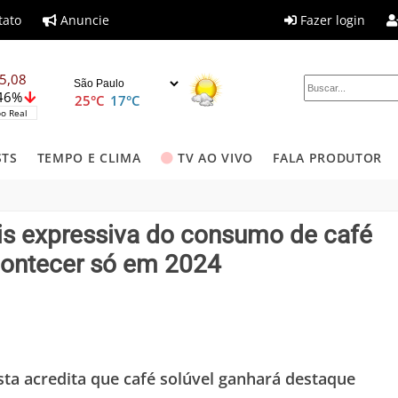
tato
Anuncie
Fazer login
5,08
,46%
25°C
17°C
o Real
STS
TEMPO E CLIMA
TV AO VIVO
FALA PRODUTOR
s expressiva do consumo de café
contecer só em 2024
ista acredita que café solúvel ganhará destaque