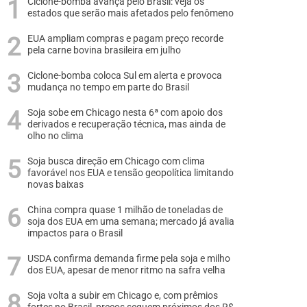
Ciclone-bomba avança pelo Brasil: veja os
estados que serão mais afetados pelo fenômeno
EUA ampliam compras e pagam preço recorde
pela carne bovina brasileira em julho
Ciclone-bomba coloca Sul em alerta e provoca
mudança no tempo em parte do Brasil
Soja sobe em Chicago nesta 6ª com apoio dos
derivados e recuperação técnica, mas ainda de
olho no clima
Soja busca direção em Chicago com clima
favorável nos EUA e tensão geopolítica limitando
novas baixas
China compra quase 1 milhão de toneladas de
soja dos EUA em uma semana; mercado já avalia
impactos para o Brasil
USDA confirma demanda firme pela soja e milho
dos EUA, apesar de menor ritmo na safra velha
Soja volta a subir em Chicago e, com prêmios