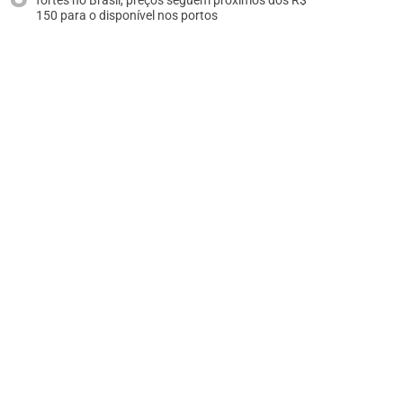
fortes no Brasil, preços seguem próximos dos R$
150 para o disponível nos portos