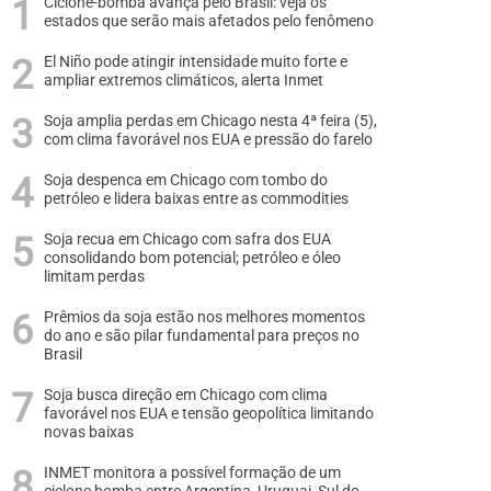
Ciclone-bomba avança pelo Brasil: veja os
estados que serão mais afetados pelo fenômeno
El Niño pode atingir intensidade muito forte e
ampliar extremos climáticos, alerta Inmet
Soja amplia perdas em Chicago nesta 4ª feira (5),
com clima favorável nos EUA e pressão do farelo
Soja despenca em Chicago com tombo do
petróleo e lidera baixas entre as commodities
Soja recua em Chicago com safra dos EUA
consolidando bom potencial; petróleo e óleo
limitam perdas
Prêmios da soja estão nos melhores momentos
do ano e são pilar fundamental para preços no
Brasil
Soja busca direção em Chicago com clima
favorável nos EUA e tensão geopolítica limitando
novas baixas
INMET monitora a possível formação de um