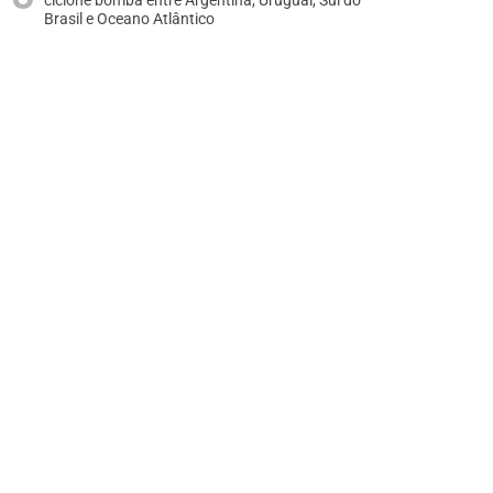
ciclone bomba entre Argentina, Uruguai, Sul do
Brasil e Oceano Atlântico