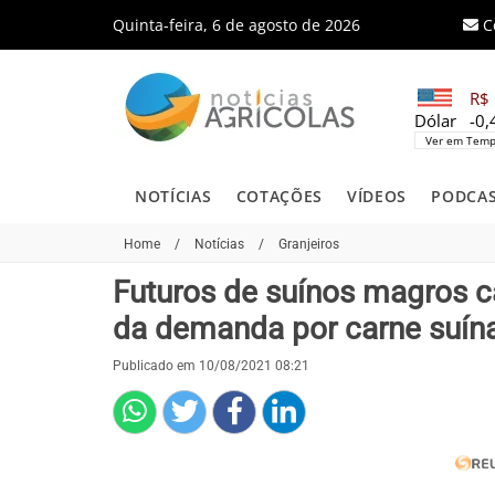
Quinta-feira, 6 de agosto de 2026
C
R$ 
Dólar
-0
Ver em Temp
NOTÍCIAS
COTAÇÕES
VÍDEOS
PODCA
Home
/
Notícias
/
Granjeiros
Futuros de suínos magros 
da demanda por carne suín
Publicado em 10/08/2021 08:21