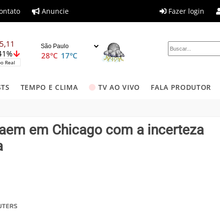
ontato
Anuncie
Fazer login
5,11
,41%
28°C
17°C
o Real
STS
TEMPO E CLIMA
TV AO VIVO
FALA PRODUTOR
caem em Chicago com a incerteza
a