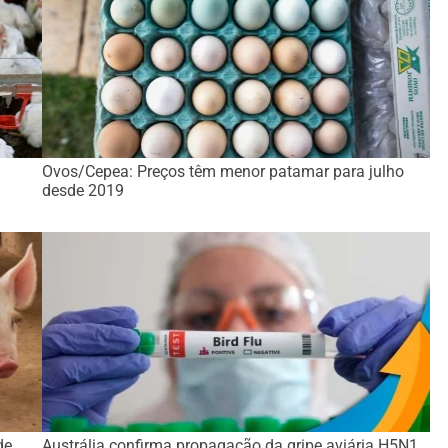
Ovos/Cepea: Preços têm menor patamar para julho
desde 2019
de
Austrália confirma propagação da gripe aviária H5N1