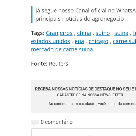
Já segue nosso Canal oficial no Whats
principais notícias do agronegócio
Tags:
Granjeiros
china
suíno
suína
f
estados unidos
eua
chicago
carne su
mercado de carne suína
Fonte:
Reuters
RECEBA NOSSAS NOTÍCIAS DE DESTAQUE NO SEU E-
CADASTRE-SE NA NOSSA NEWSLETTER
Ao continuar com o cadastro, você concorda com n
0 comentário