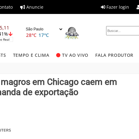
ontato
Anuncie
Fazer login
5,11
,41%
28°C
17°C
o Real
STS
TEMPO E CLIMA
TV AO VIVO
FALA PRODUTOR
os magros em Chicago caem em
manda de exportação