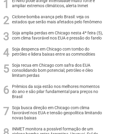
El Niño pode atingir intensidade muito forte e
ampliar extremos climáticos, alerta Inmet
Ciclone-bomba avança pelo Brasil: veja os
estados que serão mais afetados pelo fenômeno
Soja amplia perdas em Chicago nesta 4ª feira (5),
com clima favorável nos EUA e pressão do farelo
Soja despenca em Chicago com tombo do
petróleo e lidera baixas entre as commodities
Soja recua em Chicago com safra dos EUA
consolidando bom potencial; petróleo e óleo
limitam perdas
Prêmios da soja estão nos melhores momentos
do ano e são pilar fundamental para preços no
Brasil
Soja busca direção em Chicago com clima
favorável nos EUA e tensão geopolítica limitando
novas baixas
INMET monitora a possível formação de um