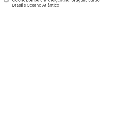
ciclone bomba entre Argentina, Uruguai, Sul do
Brasil e Oceano Atlântico