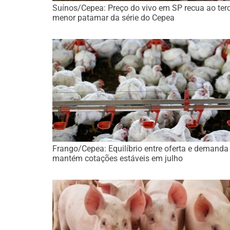
Suínos/Cepea: Preço do vivo em SP recua ao terc
menor patamar da série do Cepea
Frango/Cepea: Equilíbrio entre oferta e demanda
mantém cotações estáveis em julho