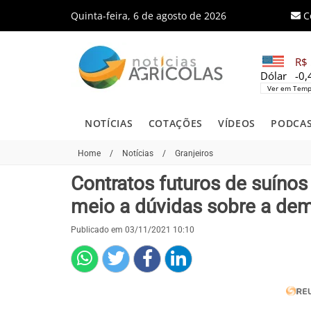
Quinta-feira, 6 de agosto de 2026
C
R$ 
Dólar
-0
Ver em Temp
NOTÍCIAS
COTAÇÕES
VÍDEOS
PODCA
Home
/
Notícias
/
Granjeiros
Contratos futuros de suín
meio a dúvidas sobre a de
Publicado em 03/11/2021 10:10