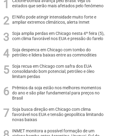
Ciclone-bomba avança pelo Brasil: veja os
estados que serão mais afetados pelo fenômeno
El Niño pode atingir intensidade muito forte e
ampliar extremos climáticos, alerta Inmet
Soja amplia perdas em Chicago nesta 4ª feira (5),
com clima favorável nos EUA e pressão do farelo
Soja despenca em Chicago com tombo do
petróleo e lidera baixas entre as commodities
Soja recua em Chicago com safra dos EUA
consolidando bom potencial; petróleo e óleo
limitam perdas
Prêmios da soja estão nos melhores momentos
do ano e são pilar fundamental para preços no
Brasil
Soja busca direção em Chicago com clima
favorável nos EUA e tensão geopolítica limitando
novas baixas
INMET monitora a possível formação de um