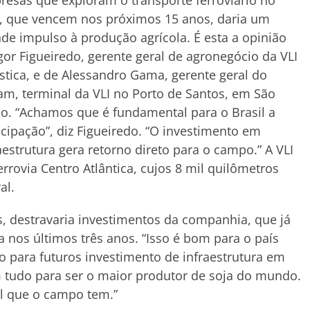
esas que exploram o transporte ferroviário no
, que vencem nos próximos 15 anos, daria um
de impulso à produção agrícola. É esta a opinião
gor Figueiredo, gerente geral de agronegócio da VLI
stica, e de Alessandro Gama, gerente geral do
am, terminal da VLI no Porto de Santos, em São
o. “Achamos que é fundamental para o Brasil a
cipação”, diz Figueiredo. “O investimento em
aestrutura gera retorno direto para o campo.” A VLI
rrovia Centro Atlântica, cujos 8 mil quilômetros
al.
, destravaria investimentos da companhia, que já
 nos últimos três anos. “Isso é bom para o país
o para futuros investimento de infraestrutura em
m tudo para ser o maior produtor de soja do mundo.
al que o campo tem.”