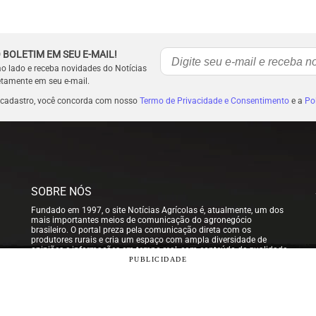
 BOLETIM EM SEU E-MAIL!
ao lado e receba novidades do Notícias
etamente em seu e-mail.
 cadastro, você concorda com nosso
Termo de Privacidade e Consentimento
e a
Pol
SOBRE NÓS
Fundado em 1997, o site Notícias Agrícolas é, atualmente, um dos
mais importantes meios de comunicação do agronegócio
brasileiro. O portal preza pela comunicação direta com os
produtores rurais e cria um espaço com ampla diversidade de
opiniões e informações em tempo real, com conteúdo de qualidade
para que nossos usuários possam tomar sempre as melhores
PUBLICIDADE
decisões.