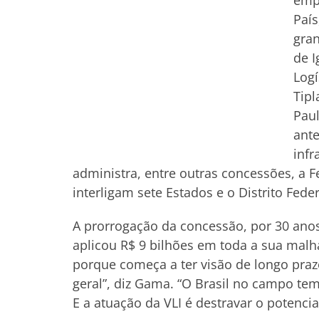
empr
País
gran
de I
Logí
Tipl
Paul
ante
infr
administra, entre outras concessões, a Fe
interligam sete Estados e o Distrito Feder
A prorrogação da concessão, por 30 anos
aplicou R$ 9 bilhões em toda a sua malha
porque começa a ter visão de longo praz
geral”, diz Gama. “O Brasil no campo te
E a atuação da VLI é destravar o potenci