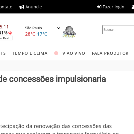
ontato
Anuncie
Fazer login
5,11
,41%
28°C
17°C
o Real
STS
TEMPO E CLIMA
TV AO VIVO
FALA PRODUTOR
de concessões impulsionaria
ntecipação da renovação das concessões das