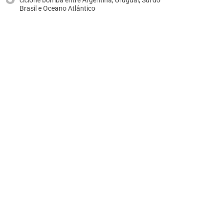
ciclone bomba entre Argentina, Uruguai, Sul do
Brasil e Oceano Atlântico