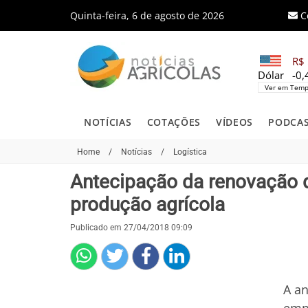
Quinta-feira, 6 de agosto de 2026
C
R$ 
Dólar
-0
Ver em Temp
NOTÍCIAS
COTAÇÕES
VÍDEOS
PODCA
Home
/
Notícias
/
Logística
Antecipação da renovação 
produção agrícola
Publicado em 27/04/2018 09:09
A a