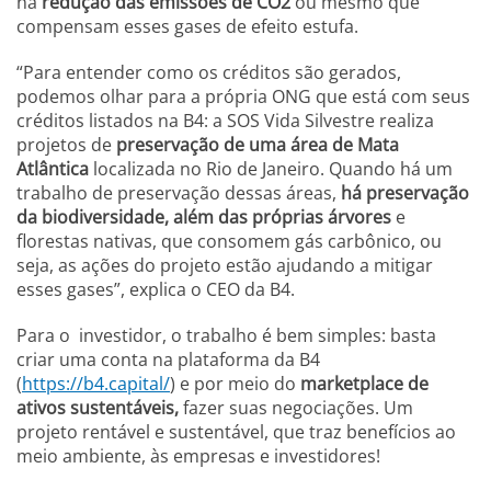
na
redução das emissões de CO2
ou mesmo que
compensam esses gases de efeito estufa.
“Para entender como os créditos são gerados,
podemos olhar para a própria ONG que está com seus
créditos listados na B4: a SOS Vida Silvestre realiza
projetos de
preservação de uma área de Mata
Atlântica
localizada no Rio de Janeiro. Quando há um
trabalho de preservação dessas áreas,
há preservação
da biodiversidade, além das próprias árvores
e
florestas nativas, que consomem gás carbônico, ou
seja, as ações do projeto estão ajudando a mitigar
esses gases”, explica o CEO da B4.
Para o investidor, o trabalho é bem simples: basta
criar uma conta na plataforma da B4
(
https://b4.capital/
) e por meio do
marketplace de
ativos sustentáveis,
fazer suas negociações. Um
projeto rentável e sustentável, que traz benefícios ao
meio ambiente, às empresas e investidores!