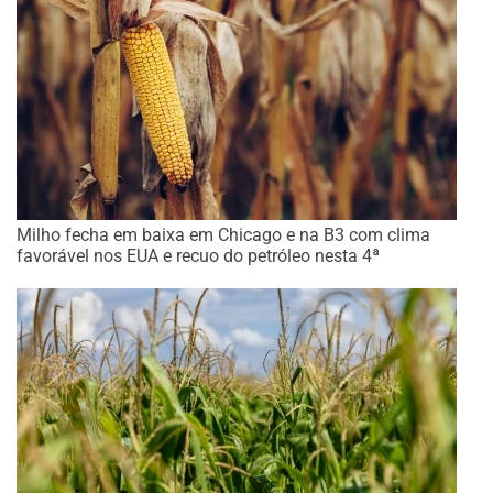
Milho fecha em baixa em Chicago e na B3 com clima
favorável nos EUA e recuo do petróleo nesta 4ª