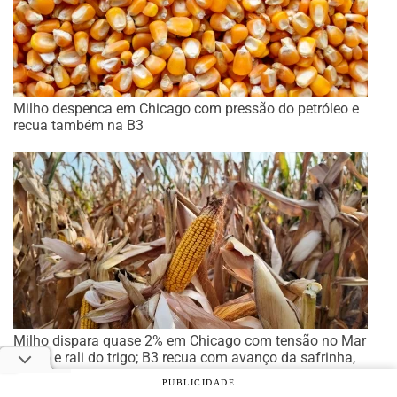
Milho despenca em Chicago com pressão do petróleo e
recua também na B3
Milho dispara quase 2% em Chicago com tensão no Mar
Negro e rali do trigo; B3 recua com avanço da safrinha,
mas físico segue firme
PUBLICIDADE