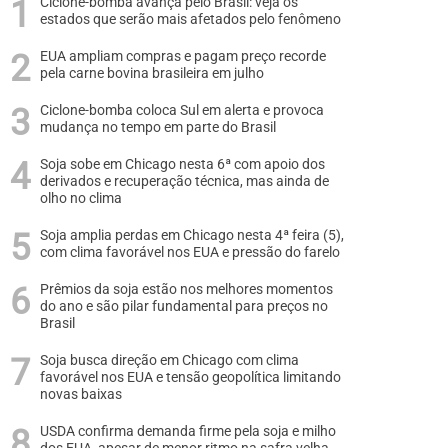
Ciclone-bomba avança pelo Brasil: veja os
estados que serão mais afetados pelo fenômeno
EUA ampliam compras e pagam preço recorde
pela carne bovina brasileira em julho
Ciclone-bomba coloca Sul em alerta e provoca
mudança no tempo em parte do Brasil
Soja sobe em Chicago nesta 6ª com apoio dos
derivados e recuperação técnica, mas ainda de
olho no clima
Soja amplia perdas em Chicago nesta 4ª feira (5),
com clima favorável nos EUA e pressão do farelo
Prêmios da soja estão nos melhores momentos
do ano e são pilar fundamental para preços no
Brasil
Soja busca direção em Chicago com clima
favorável nos EUA e tensão geopolítica limitando
novas baixas
USDA confirma demanda firme pela soja e milho