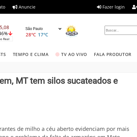
ato
Anuncie
Fazer login
5,08
,46%
28°C
17°C
o Real
STS
TEMPO E CLIMA
TV AO VIVO
FALA PRODUTOR
m, MT tem silos sucateados e
rantes de milho a céu aberto evidenciam por mais