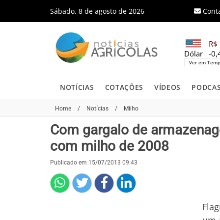
Sábado, 8 de agosto de 2026
Cont
R$ 
Dólar
-0
Ver em Temp
NOTÍCIAS
COTAÇÕES
VÍDEOS
PODCA
Home
/
Notícias
/
Milho
Com gargalo de armazenage
com milho de 2008
Publicado em 15/07/2013 09:43
Flag