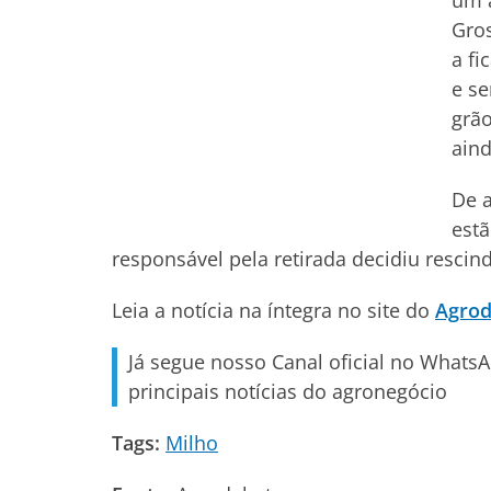
um 
Gro
a fi
e se
grão
aind
De a
est
responsável pela retirada decidiu rescind
Leia a notícia na íntegra no site do
Agrod
Já segue nosso Canal oficial no Whats
principais notícias do agronegócio
Tags:
Milho