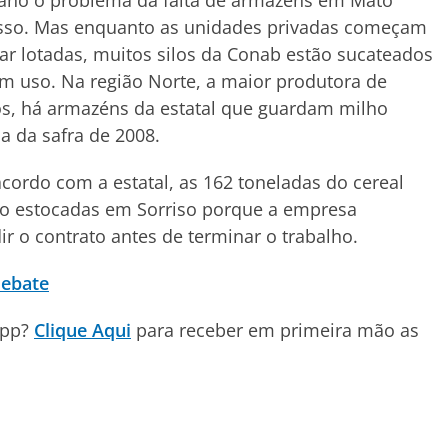
ano o problema da falta de armazéns em Mato
sso. Mas enquanto as unidades privadas começam
car lotadas, muitos silos da Conab estão sucateados
m uso. Na região Norte, a maior produtora de
s, há armazéns da estatal que guardam milho
a da safra de 2008.
cordo com a estatal, as 162 toneladas do cereal
ão estocadas em Sorriso porque a empresa
ir o contrato antes de terminar o trabalho.
ebate
App?
Clique Aqui
para receber em primeira mão as