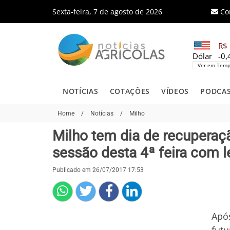
Sexta-feira, 7 de agosto de 2026
Co
R$ 
Dólar
-0
Ver em Temp
NOTÍCIAS
COTAÇÕES
VÍDEOS
PODCA
Home
/
Notícias
/
Milho
Milho tem dia de recuperaç
sessão desta 4ª feira com l
Publicado em 26/07/2017 17:53
Após