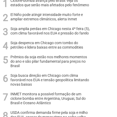
Ciclone-bomba avança pelo Brasil: veja os
estados que serão mais afetados pelo fenômeno
El Niño pode atingir intensidade muito forte e
ampliar extremos climáticos, alerta Inmet
Soja amplia perdas em Chicago nesta 4ª feira (5),
com clima favorável nos EUA e pressão do farelo
Soja despenca em Chicago com tombo do
petróleo e lidera baixas entre as commodities
Prêmios da soja estão nos melhores momentos
do ano e são pilar fundamental para preços no
Brasil
Soja busca direção em Chicago com clima
favorável nos EUA e tensão geopolítica limitando
novas baixas
INMET monitora a possível formação de um
ciclone bomba entre Argentina, Uruguai, Sul do
Brasil e Oceano Atlântico
USDA confirma demanda firme pela soja e milho