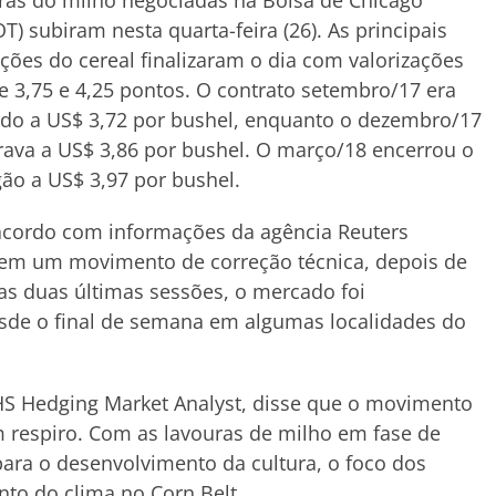
ras do milho negociadas na Bolsa de Chicago
T) subiram nesta quarta-feira (26). As principais
ções do cereal finalizaram o dia com valorizações
e 3,75 e 4,25 pontos. O contrato setembro/17 era
do a US$ 3,72 por bushel, enquanto o dezembro/17
ava a US$ 3,86 por bushel. O março/18 encerrou o
ão a US$ 3,97 por bushel.
acordo com informações da agência Reuters
, em um movimento de correção técnica, depois de
Nas duas últimas sessões, o mercado foi
esde o final de semana em algumas localidades do
CHS Hedging Market Analyst, disse que o movimento
 respiro. Com as lavouras de milho em fase de
ara o desenvolvimento da cultura, o foco dos
to do clima no Corn Belt.