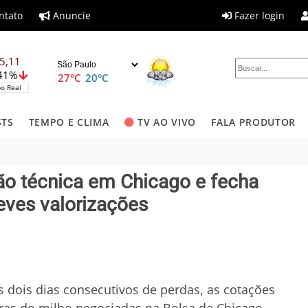
ntato
Anuncie
Fazer login
5,11
,41%
27°C
20°C
o Real
STS
TEMPO E CLIMA
TV AO VIVO
FALA PRODUTOR
ão técnica em Chicago e fecha
eves valorizações
 dois dias consecutivos de perdas, as cotações