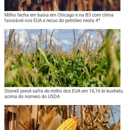
Milho fecha em baixa em Chicago e na B3 com clima
favorável nos EUA e recuo do petróleo nesta 4ª
StoneX prevê safra de milho dos EUA em 16,16 bi bushels,
acima do número do USDA