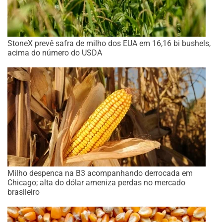
StoneX prevê safra de milho dos EUA em 16,16 bi bushels,
acima do número do USDA
Milho despenca na B3 acompanhando derrocada em
Chicago; alta do dólar ameniza perdas no mercado
brasileiro