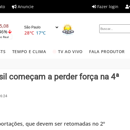
ato
Anuncie
Fazer login
5,08
,46%
28°C
17°C
o Real
STS
TEMPO E CLIMA
TV AO VIVO
FALA PRODUTOR
il começam a perder força na 4ª
16:24
xportações, que devem ser retomadas no 2º