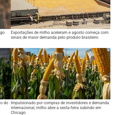
ago
Exportações de milho aceleram e agosto começa com
sinais de maior demanda pelo produto brasileiro
xo do
Impulsionado por compras de investidores e demanda
internacional, milho abre a sexta-feira subindo em
Chicago