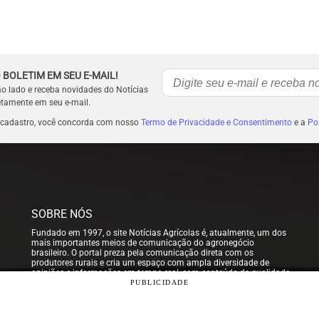
 BOLETIM EM SEU E-MAIL!
ao lado e receba novidades do Notícias
etamente em seu e-mail.
 cadastro, você concorda com nosso
Termo de Privacidade e Consentimento
e a
Pol
SOBRE NÓS
Fundado em 1997, o site Notícias Agrícolas é, atualmente, um dos
mais importantes meios de comunicação do agronegócio
brasileiro. O portal preza pela comunicação direta com os
produtores rurais e cria um espaço com ampla diversidade de
opiniões e informações em tempo real, com conteúdo de qualidade
para que nossos usuários possam tomar sempre as melhores
PUBLICIDADE
decisões.