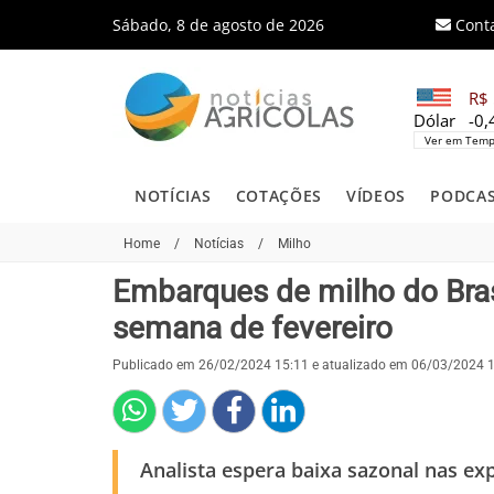
Sábado, 8 de agosto de 2026
Cont
R$ 
Dólar
-0
Ver em Temp
NOTÍCIAS
COTAÇÕES
VÍDEOS
PODCA
Home
/
Notícias
/
Milho
Embarques de milho do Bras
semana de fevereiro
Publicado em 26/02/2024 15:11 e atualizado em 06/03/2024 
Analista espera baixa sazonal nas e