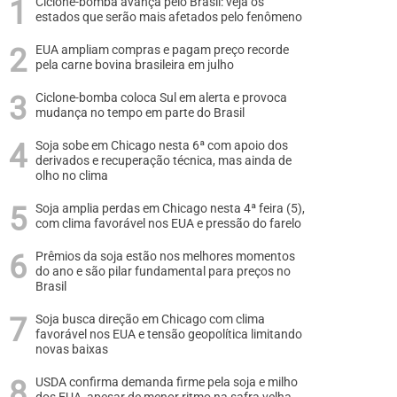
Ciclone-bomba avança pelo Brasil: veja os
estados que serão mais afetados pelo fenômeno
EUA ampliam compras e pagam preço recorde
pela carne bovina brasileira em julho
Ciclone-bomba coloca Sul em alerta e provoca
mudança no tempo em parte do Brasil
Soja sobe em Chicago nesta 6ª com apoio dos
derivados e recuperação técnica, mas ainda de
olho no clima
Soja amplia perdas em Chicago nesta 4ª feira (5),
com clima favorável nos EUA e pressão do farelo
Prêmios da soja estão nos melhores momentos
do ano e são pilar fundamental para preços no
Brasil
Soja busca direção em Chicago com clima
favorável nos EUA e tensão geopolítica limitando
novas baixas
USDA confirma demanda firme pela soja e milho