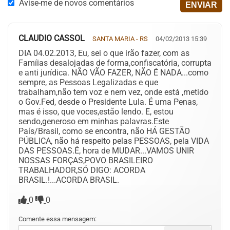
Avise-me de novos comentários
CLAUDIO CASSOL
SANTA MARIA - RS
04/02/2013 15:39
DIA 04.02.2013, Eu, sei o que irão fazer, com as
Famíias desalojadas de forma,confiscatória, corrupta
e anti jurídica. NÃO VÃO FAZER, NÃO É NADA...como
sempre, as Pessoas Legalizadas e que
trabalham,não tem voz e nem vez, onde está ,metido
o Gov.Fed, desde o Presidente Lula. É uma Penas,
mas é isso, que voces,estão lendo. E, estou
sendo,generoso em minhas palavras.Este
País/Brasil, como se encontra, não HÁ GESTÃO
PÚBLICA, não há respeito pelas PESSOAS, pela VIDA
DAS PESSOAS.É, hora de MUDAR...VAMOS UNIR
NOSSAS FORÇAS,POVO BRASILEIRO
TRABALHADOR,SÓ DIGO: ACORDA
BRASIL.!...ACORDA BRASIL.
0
0
Comente essa mensagem: