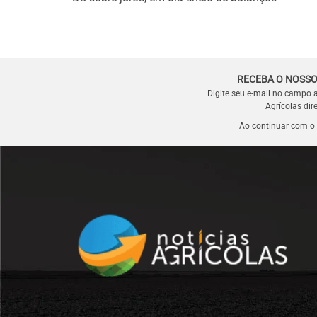
RECEBA O NOSSO
Digite seu e-mail no campo 
Agrícolas dir
Ao continuar com o