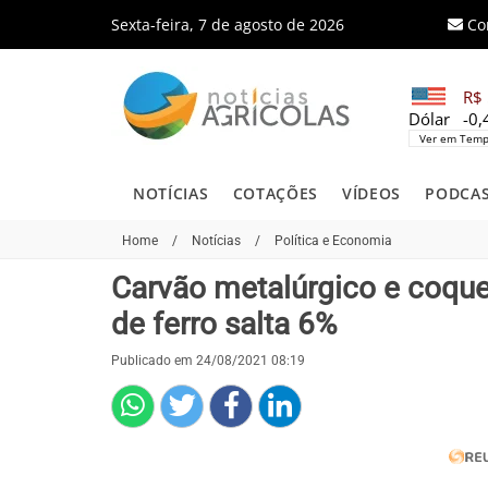
Sexta-feira, 7 de agosto de 2026
Co
R$ 
Dólar
-0
Ver em Temp
NOTÍCIAS
COTAÇÕES
VÍDEOS
PODCA
Home
/
Notícias
/
Política e Economia
Carvão metalúrgico e coque
de ferro salta 6%
Publicado em 24/08/2021 08:19