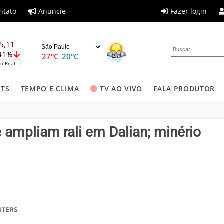
ntato
Anuncie
Fazer login
5,11
,41%
27°C
20°C
o Real
STS
TEMPO E CLIMA
TV AO VIVO
FALA PRODUTOR
 ampliam rali em Dalian; minério