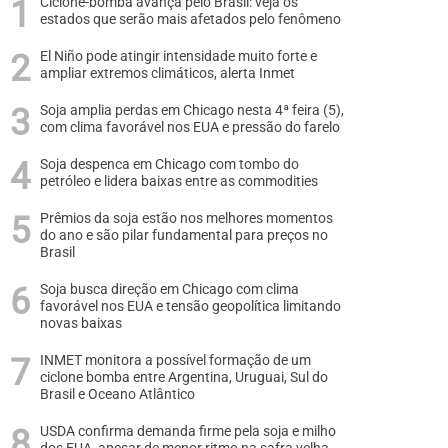
Ciclone-bomba avança pelo Brasil: veja os
estados que serão mais afetados pelo fenômeno
El Niño pode atingir intensidade muito forte e
ampliar extremos climáticos, alerta Inmet
Soja amplia perdas em Chicago nesta 4ª feira (5),
com clima favorável nos EUA e pressão do farelo
Soja despenca em Chicago com tombo do
petróleo e lidera baixas entre as commodities
Prêmios da soja estão nos melhores momentos
do ano e são pilar fundamental para preços no
Brasil
Soja busca direção em Chicago com clima
favorável nos EUA e tensão geopolítica limitando
novas baixas
INMET monitora a possível formação de um
ciclone bomba entre Argentina, Uruguai, Sul do
Brasil e Oceano Atlântico
USDA confirma demanda firme pela soja e milho