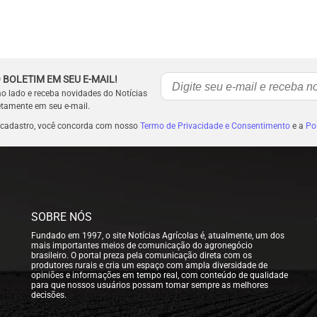
 BOLETIM EM SEU E-MAIL!
ao lado e receba novidades do Notícias
etamente em seu e-mail.
 cadastro, você concorda com nosso
Termo de Privacidade e Consentimento
e a
Pol
SOBRE NÓS
Fundado em 1997, o site Notícias Agrícolas é, atualmente, um dos
mais importantes meios de comunicação do agronegócio
brasileiro. O portal preza pela comunicação direta com os
produtores rurais e cria um espaço com ampla diversidade de
opiniões e informações em tempo real, com conteúdo de qualidade
para que nossos usuários possam tomar sempre as melhores
decisões.