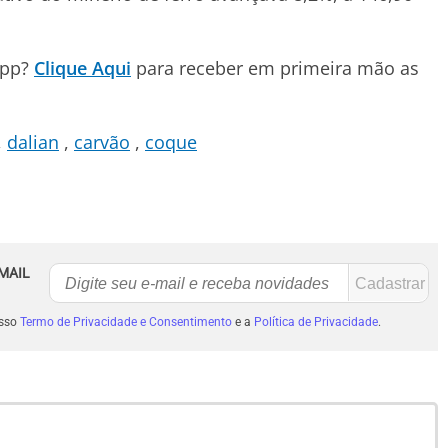
App?
Clique Aqui
para receber em primeira mão as
dalian
carvão
coque
MAIL
osso
Termo de Privacidade e Consentimento
e a
Política de Privacidade
.