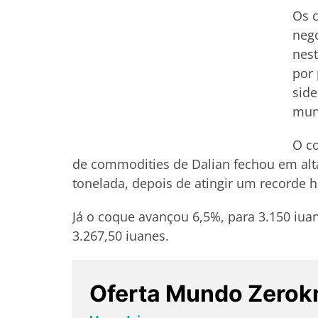
Os c
neg
nest
por 
side
mun
O co
de commodities de Dalian fechou em alta
tonelada, depois de atingir um recorde h
Já o coque avançou 6,5%, para 3.150 iu
3.267,50 iuanes.