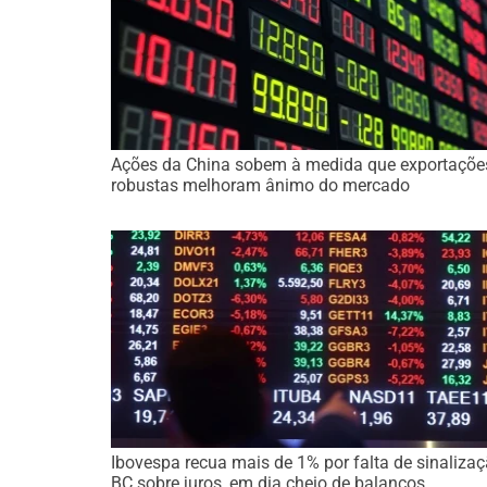
Ações da China sobem à medida que exportaçõe
robustas melhoram ânimo do mercado
Ibovespa recua mais de 1% por falta de sinaliza
BC sobre juros, em dia cheio de balanços