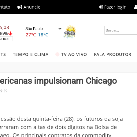
ntato
Anuncie
Fazer login
5,08
,46%
27°C
18°C
o Real
STS
TEMPO E CLIMA
TV AO VIVO
FALA PRODUTOR
mericanas impulsionam Chicago
22:39
essão desta quinta-feira (28), os futuros da soja
rraram com altas de dois dígitos na Bolsa de
ago. Os principais contratos da commodity