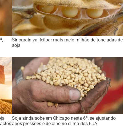
ª,
Sinograin vai leiloar mais meio milhão de toneladas de
soja
oja
Soja ainda sobe em Chicago nesta 6ª, se ajustando
actos
após pressões e de olho no clima dos EUA