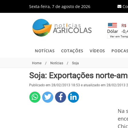
Sexta-feira, 7 de agosto de 2026
Co
R$ 
Dólar
-0
Ver em Temp
NOTÍCIAS
COTAÇÕES
VÍDEOS
PODCA
Home
/
Notícias
/
Soja
Soja: Exportações norte-a
Publicado em 28/02/2013 18:53 e atualizado em 28/02/2013 
Na s
ence
Chic