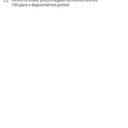
fortes no Brasil, preços seguem próximos dos R$
150 para o disponível nos portos