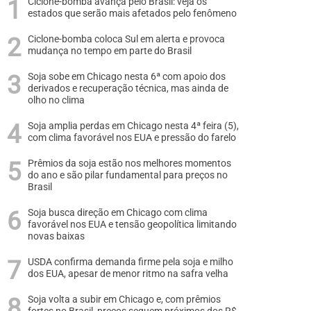
Ciclone-bomba avança pelo Brasil: veja os
estados que serão mais afetados pelo fenômeno
Ciclone-bomba coloca Sul em alerta e provoca
mudança no tempo em parte do Brasil
Soja sobe em Chicago nesta 6ª com apoio dos
derivados e recuperação técnica, mas ainda de
olho no clima
Soja amplia perdas em Chicago nesta 4ª feira (5),
com clima favorável nos EUA e pressão do farelo
Prêmios da soja estão nos melhores momentos
do ano e são pilar fundamental para preços no
Brasil
Soja busca direção em Chicago com clima
favorável nos EUA e tensão geopolítica limitando
novas baixas
USDA confirma demanda firme pela soja e milho
dos EUA, apesar de menor ritmo na safra velha
Soja volta a subir em Chicago e, com prêmios