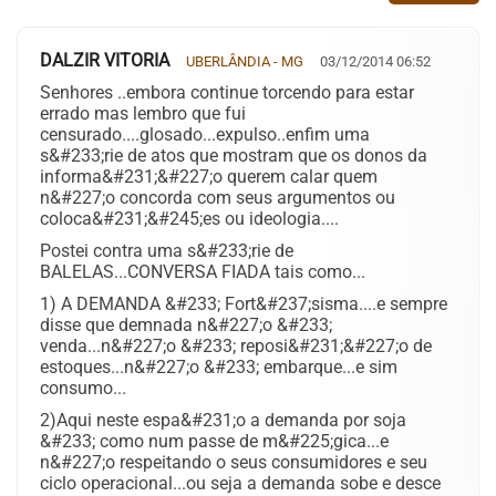
DALZIR VITORIA
UBERLÂNDIA - MG
03/12/2014 06:52
Senhores ..embora continue torcendo para estar
errado mas lembro que fui
censurado....glosado...expulso..enfim uma
s&#233;rie de atos que mostram que os donos da
informa&#231;&#227;o querem calar quem
n&#227;o concorda com seus argumentos ou
coloca&#231;&#245;es ou ideologia....
Postei contra uma s&#233;rie de
BALELAS...CONVERSA FIADA tais como...
1) A DEMANDA &#233; Fort&#237;sisma....e sempre
disse que demnada n&#227;o &#233;
venda...n&#227;o &#233; reposi&#231;&#227;o de
estoques...n&#227;o &#233; embarque...e sim
consumo...
2)Aqui neste espa&#231;o a demanda por soja
&#233; como num passe de m&#225;gica...e
n&#227;o respeitando o seus consumidores e seu
ciclo operacional...ou seja a demanda sobe e desce