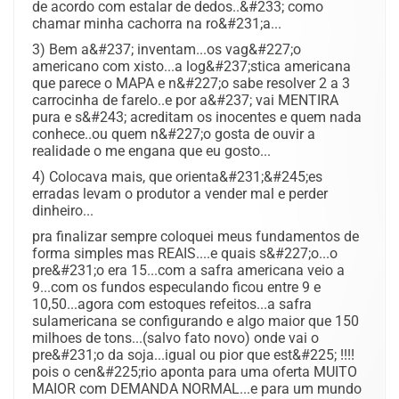
de acordo com estalar de dedos..&#233; como
chamar minha cachorra na ro&#231;a...
3) Bem a&#237; inventam...os vag&#227;o
americano com xisto...a log&#237;stica americana
que parece o MAPA e n&#227;o sabe resolver 2 a 3
carrocinha de farelo..e por a&#237; vai MENTIRA
pura e s&#243; acreditam os inocentes e quem nada
conhece..ou quem n&#227;o gosta de ouvir a
realidade o me engana que eu gosto...
4) Colocava mais, que orienta&#231;&#245;es
erradas levam o produtor a vender mal e perder
dinheiro...
pra finalizar sempre coloquei meus fundamentos de
forma simples mas REAIS....e quais s&#227;o...o
pre&#231;o era 15...com a safra americana veio a
9...com os fundos especulando ficou entre 9 e
10,50...agora com estoques refeitos...a safra
sulamericana se configurando e algo maior que 150
milhoes de tons...(salvo fato novo) onde vai o
pre&#231;o da soja...igual ou pior que est&#225; !!!!
pois o cen&#225;rio aponta para uma oferta MUITO
MAIOR com DEMANDA NORMAL...e para um mundo