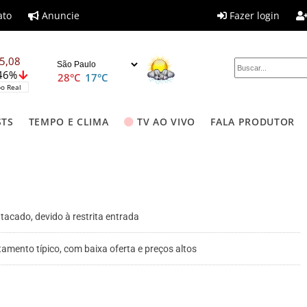
ato
Anuncie
Fazer login
5,08
,46%
28°C
17°C
o Real
STS
TEMPO E CLIMA
TV AO VIVO
FALA PRODUTOR
acado, devido à restrita entrada
amento típico, com baixa oferta e preços altos