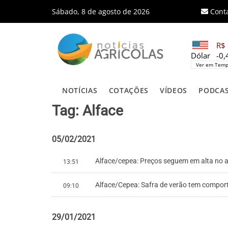
Sábado, 8 de agosto de 2026
Cont
R$ 
Dólar
-0
Ver em Temp
NOTÍCIAS
COTAÇÕES
VÍDEOS
PODCA
Tag: Alface
05/02/2021
Alface/cepea: Preços seguem em alta no at
13:51
Alface/Cepea: Safra de verão tem comport
09:10
29/01/2021