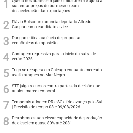
Queda nos abates em julho limita oferta e ajuda a
sustentar preços do boi mesmo com
desaceleração das exportações
Flávio Bolsonaro anuncia deputado Alfredo
Gaspar como candidato a vice
Durigan critica ausência de propostas
econômicas da oposição
Contagem regressiva para o início da safra de
verão 2026
Trigo se recupera em Chicago enquanto mercado
avalia ataques no Mar Negro
STF julga recursos contra partes da decisão que
anulou marco temporal
Temporais atingem PR e SC e frio avança pelo Sul
| Previsão do tempo 08 e 09/08/2026
Petrobras estuda elevar capacidade de produção
de diesel em quase 80% até 2031